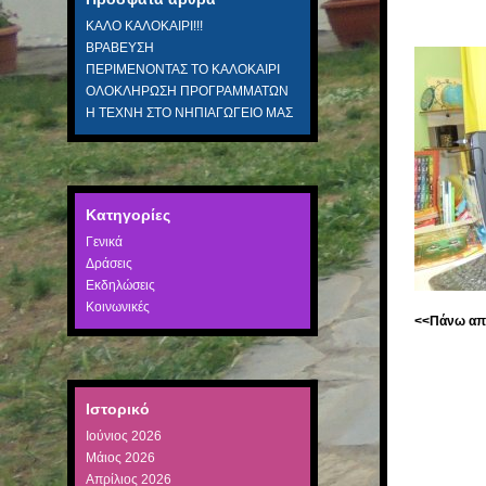
ΚΑΛΟ ΚΑΛΟΚΑΙΡΙ!!!
ΒΡΑΒΕΥΣΗ
ΠΕΡΙΜΕΝΟΝΤΑΣ ΤΟ ΚΑΛΟΚΑΙΡΙ
ΟΛΟΚΛΗΡΩΣΗ ΠΡΟΓΡΑΜΜΑΤΩΝ
Η ΤΕΧΝΗ ΣΤΟ ΝΗΠΙΑΓΩΓΕΙΟ ΜΑΣ
Kατηγορίες
Γενικά
Δράσεις
Εκδηλώσεις
Κοινωνικές
<<Πάνω από 
Στα
Συγ
Ιστορικό
Ιούνιος 2026
Μάιος 2026
Απρίλιος 2026