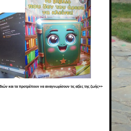
διών και τα προτρέπουν να αναγνωρίσουν τις αξίες της ζωής>>