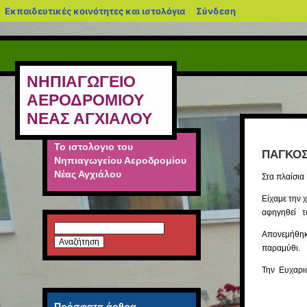
blogs.sch.gr
Εκπαιδευτικές κοινότητες και ιστολόγια
Σύνδεση
ΝΗΠΙΑΓΩΓΕΙΟ
ΑΕΡΟΔΡΟΜΙΟΥ
ΝΕΑΣ ΑΓΧΙΑΛΟΥ
Το ιστολογιο του
ΠΑΓΚΟΣ
Νηπιαγωγείου Αεροδρομίου
Νέας Αγχιάλου
Στα πλαίσι
Είχαμε την 
αφηγηθεί τ
Αναζήτηση
Απονεμήθηκε
για:
παραμύθι.
Την Ευχαρισ
Πρόσφατα άρθρα