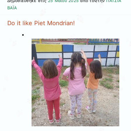
Δημοσιεύθηκε στις
25 Μαΐου 2025
από τον/την
ΠΑΤΣΙΑ
ΒΑΪΑ
Do it like Piet Mondrian!