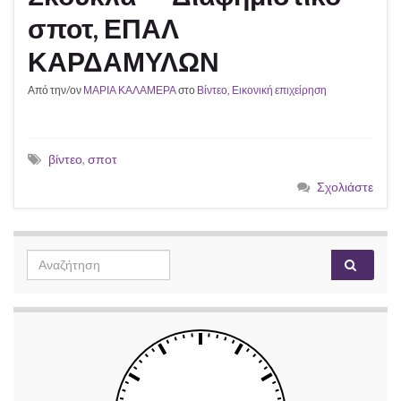
σποτ, ΕΠΑΛ
ΚΑΡΔΑΜΥΛΩΝ
Από την/ον
ΜΑΡΙΑ ΚΑΛΑΜΕΡΑ
στο
Βίντεο
,
Εικονική επιχείρηση
βίντεο
,
σποτ
Σχολιάστε
Search
Αναζή
for: