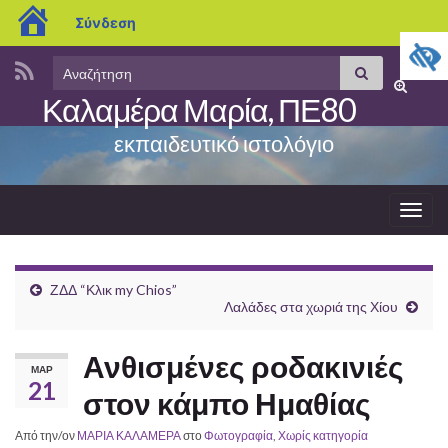
blogs.sch.gr
Σύνδεση
Search
Αναζήτηση
Εναλλαγ
for:
Καλαμέρα Μαρία, ΠΕ80
φόρμας
αναζήτη
εκπαιδευτικό ιστολόγιο
Εναλ
πλοή
ΖΔΔ “Κλικ my Chios”
Λαλάδες στα χωριά της Χίου
Ανθισμένες ροδακινιές
ΜΑΡ
21
στον κάμπο Ημαθίας
Από την/ον
ΜΑΡΙΑ ΚΑΛΑΜΕΡΑ
στο
Φωτογραφία
,
Χωρίς κατηγορία