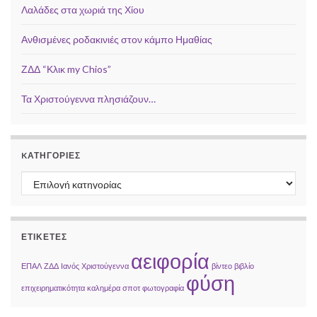
Λαλάδες στα χωριά της Χίου
Ανθισμένες ροδακινιές στον κάμπο Ημαθίας
ΖΔΔ “Κλικ my Chios”
Τα Χριστούγεννα πλησιάζουν…
KΑΤΗΓΟΡΊΕΣ
Kατηγορίες
ΕΤΙΚΈΤΕΣ
αειφορία
ΕΠΑΛ
ΖΔΔ
Ιανός
Χριστούγεννα
βίντεο
βιβλίο
φύση
επιχειρηματικότητα
καλημέρα
σποτ
φωτογραφία