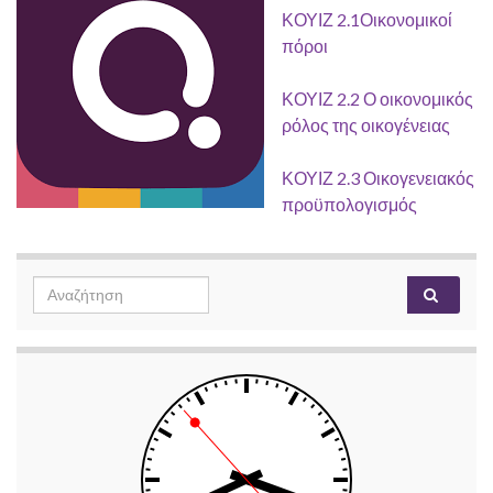
ΚΟΥΙΖ 2.1Οικονομικοί
πόροι
ΚΟΥΙΖ 2.2 Ο οικονομικός
ρόλος της οικογένειας
ΚΟΥΙΖ 2.3 Οικογενειακός
προϋπολογισμός
Search
Αναζή
for: