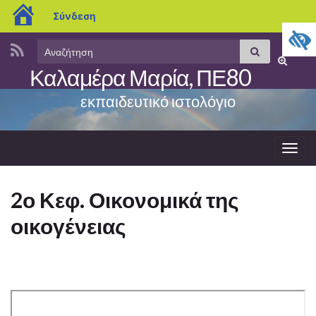
blogs.sch.gr
Σύνδεση
Search
Αναζήτηση
Εναλλαγ
for:
Καλαμέρα Μαρία, ΠΕ80
φόρμας
αναζήτη
εκπαιδευτικό ιστολόγιο
Εναλ
πλοή
2ο Κεφ. Οικονομικά της
οικογένειας