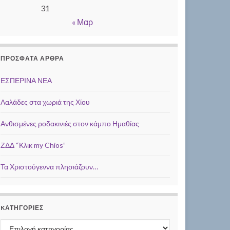
31
« Μαρ
ΠΡΌΣΦΑΤΑ ΆΡΘΡΑ
ΕΣΠΕΡΙΝΑ ΝΕΑ
Λαλάδες στα χωριά της Χίου
Ανθισμένες ροδακινιές στον κάμπο Ημαθίας
ΖΔΔ “Κλικ my Chios”
Τα Χριστούγεννα πλησιάζουν…
KΑΤΗΓΟΡΊΕΣ
Kατηγορίες