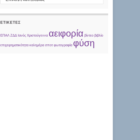
ΕΤΙΚΈΤΕΣ
αειφορία
ΕΠΑΛ
ΖΔΔ
Ιανός
Χριστούγεννα
βίντεο
βιβλίο
φύση
επιχειρηματικότητα
καλημέρα
σποτ
φωτογραφία