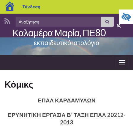
blogs.sch.gr
Σύνδεση
Search
Αναζήτηση
Εναλλαγ
for:
Καλαμέρα Μαρία, ΠΕ80
φόρμας
αναζήτη
εκπαιδευτικό ιστολόγιο
Εναλ
πλοή
Κόμικς
ΕΠΑΛ ΚΑΡΔΑΜΥΛΩΝ
ΕΡΥΝΗΤΙΚΗ ΕΡΓΑΣΙΑ Β’ ΤΑΞΗ ΕΠΑΛ 20212-
2013