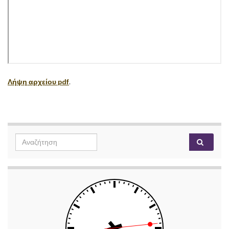
Λήψη αρχείου pdf
.
Search
Αναζή
for: