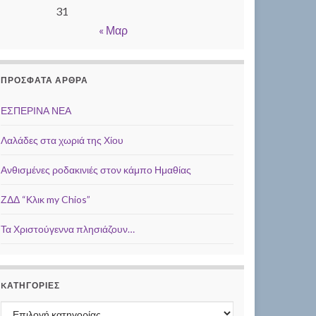
31
« Μαρ
ΠΡΌΣΦΑΤΑ ΆΡΘΡΑ
ΕΣΠΕΡΙΝΑ ΝΕΑ
Λαλάδες στα χωριά της Χίου
Ανθισμένες ροδακινιές στον κάμπο Ημαθίας
ΖΔΔ “Κλικ my Chios”
Τα Χριστούγεννα πλησιάζουν…
KΑΤΗΓΟΡΊΕΣ
Kατηγορίες