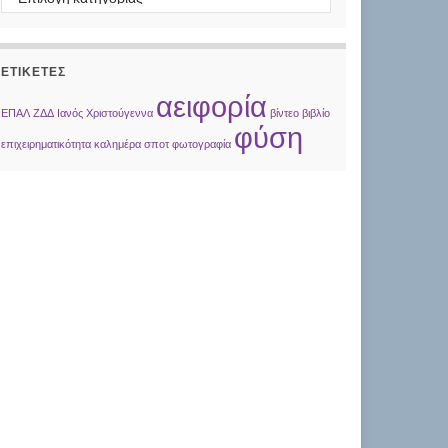
ΕΤΙΚΈΤΕΣ
αειφορία
ΕΠΑΛ
ΖΔΔ
Ιανός
Χριστούγεννα
βίντεο
βιβλίο
φύση
επιχειρηματικότητα
καλημέρα
σποτ
φωτογραφία