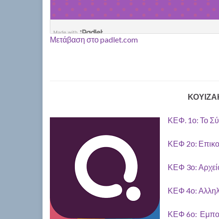
Μετάβαση στο padlet.com
ΚΟΥΙΖΑΚ
ΚΕΦ. 1ο: Το Σ
ΚΕΦ 2ο: Επικο
ΚΕΦ 3ο: Αρχεί
ΚΕΦ 4ο: Αλλη
ΚΕΦ 6ο: Εμπο