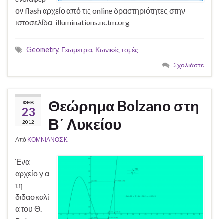
ον flash αρχείο από τις online δραστηριότητες στην
ιστοσελίδα illuminations.nctm.org
Geometry
,
Γεωμετρία
,
Κωνικές τομές
Σχολιάστε
Θεώρημα Bolzano στη
ΦΕΒ
23
Β΄ Λυκείου
2012
Από
ΚΟΜΝΙΑΝΟΣ Κ.
Ένα
αρχείο για
τη
διδασκαλί
α του Θ.