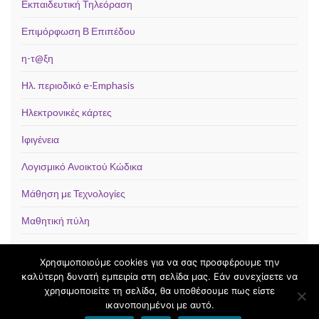
Εκπαιδευτική Τηλεόραση
Επιμόρφωση Β Επιπέδου
η-τ@ξη
Ηλ. περιοδικό e-Emphasis
Ηλεκτρονικές κάρτες
Ιφιγένεια
Λογισμικό Ανοικτού Κώδικα
Μάθηση με Τεχνολογίες
Μαθητική πύλη
Χρησιμοποιούμε cookies για να σας προσφέρουμε την
καλύτερη δυνατή εμπειρία στη σελίδα μας. Εάν συνεχίσετε να
χρησιμοποιείτε τη σελίδα, θα υποθέσουμε πως είστε
© 2026 Μαθηματικά με ΤΠΕ Ν. Μαγνησίας.
ικανοποιημένοι με αυτό.
Φτιαγμένο με
από
Θέμα Graphene
.