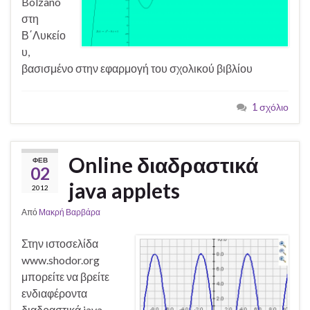
Bolzano
στη
Β΄Λυκείο
υ,
βασισμένο στην εφαρμογή του σχολικού βιβλίου
1 σχόλιο
Online διαδραστικά
ΦΕΒ
02
java applets
2012
Από
Μακρή Βαρβάρα
Στην ιστοσελίδα
www.shodor.org
μπορείτε να βρείτε
ενδιαφέροντα
διαδραστικά java