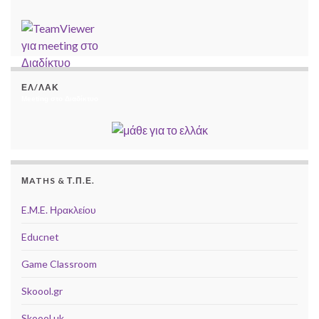
ΕΛ/ΛΑΚ
Meeting στο Διαδίκτυο
ΜATHS & Τ.Π.Ε.
E.M.E. Ηρακλείου
Educnet
Game Classroom
Skoool.gr
Skoool.uk