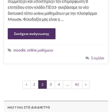
συμμετέχει και υποστηρίζει την επιμόρφωση Β
επιπέδου στον κλάδο ΠΕ03- ανεβάσαμε το νέο
δικτυακό τόπο online μαθημάτων με την πλατφόρμα
Moodle. Φιλοδοξία μας είναι η …
Συνέχεια ανάγνωσης
moodle
,
online μαθήματα
1 σχόλιο
1
2
3
4
…
41
MEETING ΣΤΟ ΔΙΑΔΊΚΤΥΟ