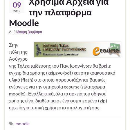
Χρήσιμα Αρχεία για
09
την πλατφόρμα
2012
Moodle
Από
Μακρή Βαρβάρα
Στην
πύλη της
Ασύγχρο
νης Τηλεκπαίδευσης του Παν. Ιωαννίνων θα βρείτε
εγχειρίδια χρήσης (κείμενο/pdf) και οπτικοακουστικό
υλικό (flash) στο οποίο παρουσιάζονται βασικές
ενέργειες για την υπηρεσία ecourse (πλατφόρμα
moodle). Εναλλακτικά, όλα τα αρχεία του οδηγού
χρήσης είναι διαθέσιμα σε ένα συμπιεσμένο (zip)
αρχείο για τοπική χρήση στο υπολογιστή σας.
moodle