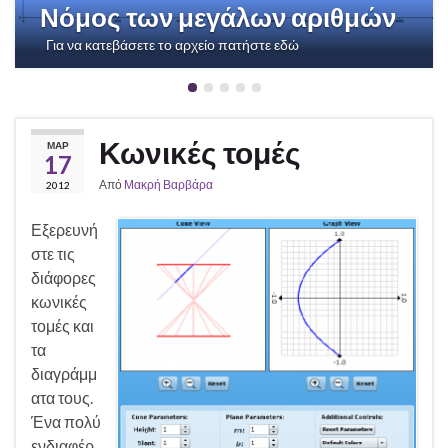
Νόμος των μεγάλων αριθμών
Για να κατεβάσετε το αρχείο πατήστε εδώ
Κωνικές τομές
ΜΑΡ
17
Από
Μακρή Βαρβάρα
2012
Εξερευνή
στε τις
διάφορες
κωνικές
τομές και
τα
διαγράμμ
ατα τους.
Ένα πολύ
ενδιαφέρ