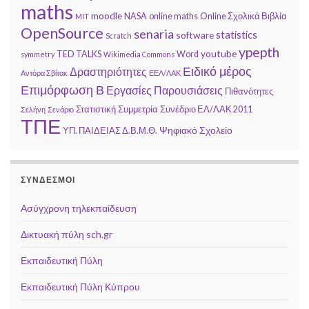
maths
moodle
NASA
online maths
Online Σχολικά Βιβλία
MIT
OpenSource
senaria
statistics
software
Scratch
ypepth
youtube
TED TALKS
Word
symmetry
Wikimedia Commons
Ειδικό μέρος
Δραστηριότητες
Αντόρα Σβίτακ
ΕΕΛ/ΛΑΚ
Επιμόρφωση Β
Παρουσιάσεις
Εργασίες
Πιθανότητες
Στατιστική
Συμμετρία
Συνέδριο ΕΛ/ΛΑΚ 2011
Σελήνη
Σενάριο
ΤΠΕ
Ψηφιακό Σχολείο
ΥΠ. ΠΑΙΔΕΙΑΣ Δ.Β.Μ.Θ.
ΣΥΝΔΕΣΜΟΙ
Ασύγχρονη τηλεκπαίδευση
Δικτυακή πύλη sch.gr
Εκπαιδευτική Πύλη
Εκπαιδευτική Πύλη Κύπρου