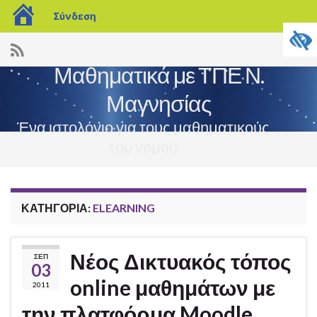
blogs.sch.gr
Σύνδεση
Μαθηματικά με ΤΠΕ Ν.
Μαγνησίας
Ένα ιστολόγιο για τους μαθηματικούς
του νομού
Εναλ
πλοή
ΚΑΤΗΓΟΡΊΑ:
ELEARNING
Νέος Δικτυακός τόπος
ΣΕΠ
03
online μαθημάτων με
2011
την πλατφόρμα Moodle