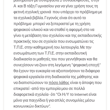
Α και Β τάξη Γυμνασίου για να γίνει χρήση τους τη
φετινή σχολική χρονιά που υπάρχει το πρόβλημα με
τα σχολικά βιβλία. Γεγονός είναι ότι αυτό το
πρόβλημα μπορεί να ξεπεραστεί με τη χρήση
ψηφιακού υλικού και να σταθεί η αφορμή στο να
γίνει η μετάβαση του σχολείου και της εκπαιδευτικής
πρακτικής του σε σχολείο που ενσωματώνει τις
Τ.Π.Ε. στην καθημερινή του λειτουργία. Με την
ενσωμάτωση των Τ.Π.Ε. στην εκπαιδευτική
διαδικασία οι μαθητές του που γεννήθηκαν και θα
συνεχίσουν να ζουν στη λεγόμενη “ψηφιακή εποχή”
θα έχουν την ευκαιρία να αξιοποιήσουν τα διάφορα
ψηφιακά εργαλεία στη διαδικασία της μάθησης και
να διαπιστώσουν το
πόσο λάθος
είναι η άποψη που
επικρατεί -από την εμπειρία μου σε πολλά
διαφορετικά σχολεία- ότι “Οι Η/Υ το Internet είναι
μόνο για παιχνίδια ή για απλές συνομιλίες μέσω
κοινωνικών δικτύων”.