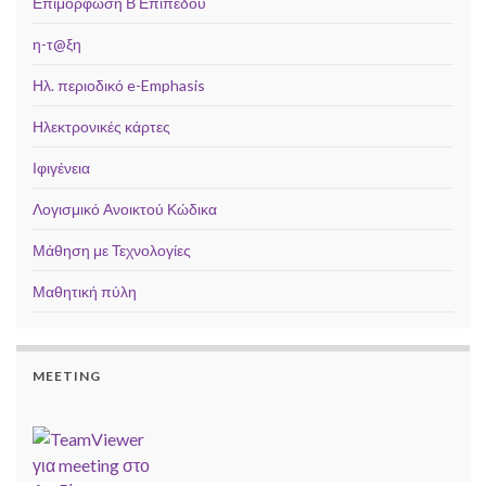
Επιμόρφωση Β Επιπέδου
η-τ@ξη
Ηλ. περιοδικό e-Emphasis
Ηλεκτρονικές κάρτες
Ιφιγένεια
Λογισμικό Ανοικτού Κώδικα
Μάθηση με Τεχνολογίες
Μαθητική πύλη
MEETING