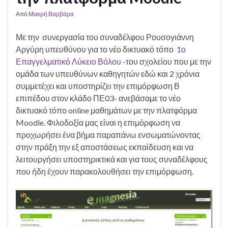
Από
Μακρή Βαρβάρα
Με την συνεργασία του συναδέλφου Ρουσογιάννη
Αργύρη υπευθύνου για το νέο δικτυακό τόπο
1ο
Επαγγελματικό Λύκειο Βόλου
-του σχολείου που με την
ομάδα των υπευθύνων καθηγητών εδώ και 2 χρόνια
συμμετέχει και υποστηρίζει την επιμόρφωση Β
επιπέδου στον κλάδο ΠΕ03- ανεβάσαμε το νέο
δικτυακό τόπο online μαθημάτων με την πλατφόρμα
Moodle. Φιλοδοξία μας είναι η επιμόρφωση να
προχωρήσει ένα βήμα παραπάνω ενσωματώνοντας
στην πράξη την εξ αποστάσεως εκπαίδευση και να
λειτουργήσει υποστηρικτικά και για τους συναδέλφους
που ήδη έχουν παρακολουθήσει την επιμόρφωση.