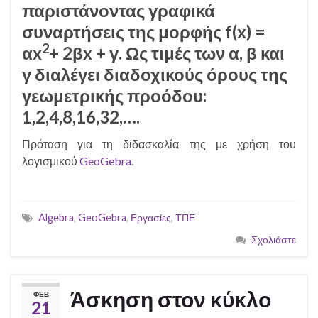
παριστάνοντας γραφικά
συναρτήσεις της μορφής f(x) =
2
αx
+ 2βx + γ. Ως τιμές των α, β και
γ διαλέγει διαδοχικούς όρους της
γεωμετρικής προόδου:
1,2,4,8,16,32,….
Πρόταση για τη διδασκαλία της με χρήση του
λογισμικού
GeoGebra.
Algebra
,
GeoGebra
,
Εργασίες
,
ΤΠΕ
Σχολιάστε
Άσκηση στον κύκλο
ΦΕΒ
21