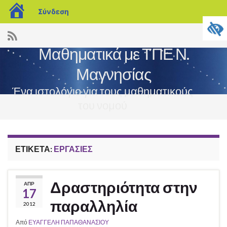
blogs.sch.gr
Σύνδεση
Μαθηματικά με ΤΠΕ Ν.
Μαγνησίας
Ένα ιστολόγιο για τους μαθηματικούς
του νομού
Εναλ
πλοή
ΕΤΙΚΈΤΑ:
ΕΡΓΑΣΊΕΣ
Δραστηριότητα στην
ΑΠΡ
17
παραλληλία
2012
Από
ΕΥΑΓΓΕΛΗ ΠΑΠΑΘΑΝΑΣΙΟΥ