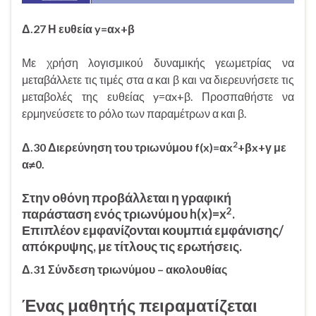
Δ.27 Η ευθεία y=αx+β
Με χρήση λογισμικού δυναμικής γεωμετρίας να
μεταβάλλετε τις τιμές στα α και β και να διερευνήσετε τις
μεταβολές της ευθείας y=αx+β. Προσπαθήστε να
ερμηνεύσετε το ρόλο των παραμέτρων α και β.
2
Δ.30 Διερεύνηση του τριωνύμου f(x)=αx
+βx+γ με
α≠0.
Στην οθόνη προβάλλεται η γραφική
2
παράσταση ενός τριωνύμου h(x)=x
.
Επιπλέον εμφανίζονται κουμπιά εμφάνισης/
απόκρυψης, με τίτλους τις ερωτήσεις.
Δ.31 Σύνδεση τριωνύμου – ακολουθίας
Ένας μαθητής πειραματίζεται