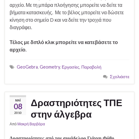
αρχείο. Με τη μπάρα πλοήγησης μπορείτε να δείτε τα
βήματα κατασκευής. Με το βέλος μπορείτε να δώσετε
κίνηση στο σημείο D και να δείτε την τροχιά που
διαγράφει.
Τέλος με διπλό κλικ μπορείτε να κατεβάσετε το
αρχείο.
GeoGebra
,
Geometry
,
Εργασίες
,
Παραβολή
Σχολιάστε
Δραστηριότητες ΤΠΕ
ΜΆΙ
08
στην άλγεβρα
2010
Από
Μακρή Βαρβάρα
Δραστηριότητες από τον συνάδελφο Γιάννη
Φόβο.