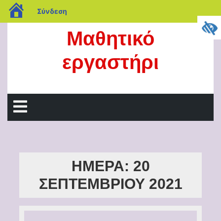
blogs.sch.gr
Σύνδεση
Μετάβαση
Μαθητικό
στο
περιεχόμενο
εργαστήρι
Άνοιγμα
μενού
ΗΜΈΡΑ:
20
ΣΕΠΤΕΜΒΡΊΟΥ 2021