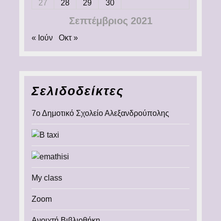
27
28
29
30
Σεπτέμβριος 2021
« Ιούν
Οκτ »
Σελιδοδείκτες
7ο Δημοτικό Σχολείο Αλεξανδρούπολης
My class
Zoom
Ανοιχτή Βιβλιοθήκη