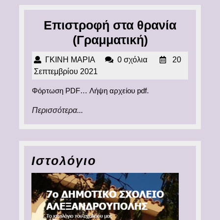
Επιστροφή στα θρανία
Επιστροφή
(Γραμματική)
στα
ΓΚΙΝΗ
ΓΚΙΝΗ ΜΑΡΙΑ
0 σχόλια
20
θρανία
ΜΑΡΙΑ
20
Σεπτεμβρίου 2021
(Γραμματική
Σεπτεμβρίου
Φόρτωση PDF… Λήψη αρχείου pdf.
2021
Περισσότερα...
Περισσότερα...
Ιστολόγιο