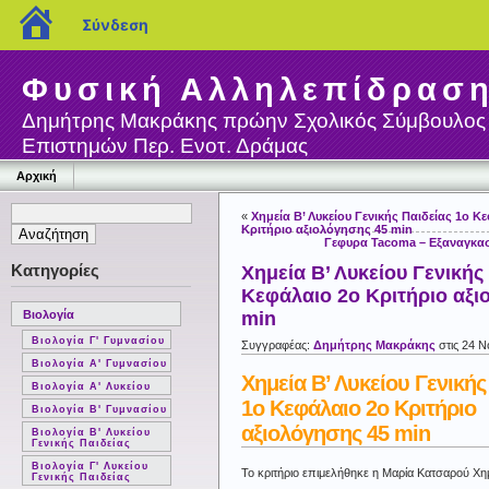
blogs.sch.gr
Σύνδεση
Φυσική Αλληλεπίδρασ
Δημήτρης Μακράκης πρώην Σχολικός Σύμβουλος
Επιστημών Περ. Ενοτ. Δράμας
Αρχική
«
Χημεία Β’ Λυκείου Γενικής Παιδείας 1ο Κ
Κριτήριο αξιολόγησης 45 min
Γεφυρα Tacoma – Εξαναγκα
Κατηγορίες
Χημεία Β’ Λυκείου Γενικής
Κεφάλαιο 2ο Κριτήριο αξι
Βιολογία
min
Βιολογία Γ' Γυμνασίου
Συγγραφέας:
Δημήτρης Μακράκης
στις 24 Ν
Βιολογία Α' Γυμνασίου
Χημεία Β’ Λυκείου Γενικής
Βιολογία Α' Λυκείου
1ο Κεφάλαιο 2ο Κριτήριο
Βιολογία Β' Γυμνασίου
αξιολόγησης 45 min
Βιολογία Β' Λυκείου
Γενικής Παιδείας
Βιολογία Γ' Λυκείου
Το κριτήριο επιμελήθηκε η Μαρία Κατσαρού Χη
Γενικής Παιδείας