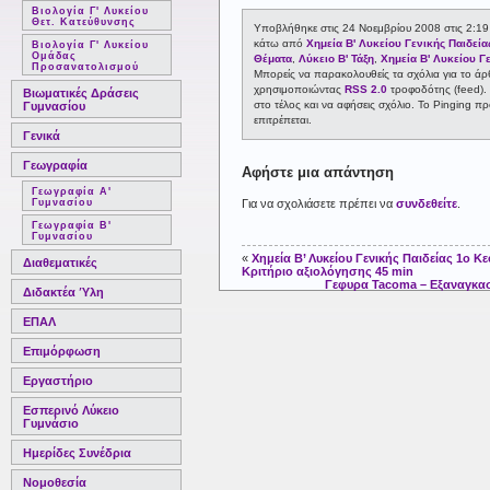
Βιολογία Γ' Λυκείου
Θετ. Κατεύθυνσης
Υποβλήθηκε στις 24 Νοεμβρίου 2008 στις 2:19 
κάτω από
Χημεία Β' Λυκείου Γενικής Παιδεία
Βιολογία Γ' Λυκείου
Ομάδας
Θέματα
,
Λύκειο Β' Τάξη
,
Χημεία Β' Λυκείου Γ
Προσανατολισμού
Μπορείς να παρακολουθείς τα σχόλια για το ά
χρησιμοποιώντας
RSS 2.0
τροφοδότης (feed).
Βιωματικές Δράσεις
στο τέλος και να αφήσεις σχόλιο. Το Pinging π
Γυμνασίου
επιτρέπεται.
Γενικά
Γεωγραφία
Αφήστε μια απάντηση
Γεωγραφία Α'
Γυμνασίου
Για να σχολιάσετε πρέπει να
συνδεθείτε
.
Γεωγραφία Β'
Γυμνασίου
«
Χημεία Β’ Λυκείου Γενικής Παιδείας 1ο Κ
Διαθεματικές
Κριτήριο αξιολόγησης 45 min
Γεφυρα Tacoma – Εξαναγκα
Διδακτέα Ύλη
ΕΠΑΛ
Επιμόρφωση
Εργαστήριο
Εσπερινό Λύκειο
Γυμνάσιο
Ημερίδες Συνέδρια
Νομοθεσία