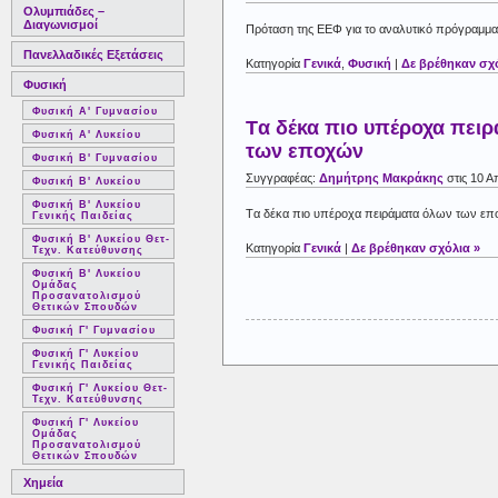
Ολυμπιάδες –
Διαγωνισμοί
Πρόταση της ΕΕΦ για το αναλυτικό πρόγραμμα
Πανελλαδικές Εξετάσεις
Κατηγορία
Γενικά
,
Φυσική
|
Δε βρέθηκαν σχό
Φυσική
Φυσική Α' Γυμνασίου
Tα δέκα πιο υπέροχα πει
Φυσική Α' Λυκείου
των εποχών
Φυσική Β' Γυμνασίου
Συγγραφέας:
Δημήτρης Μακράκης
στις 10 Α
Φυσική Β' Λυκείου
Φυσική Β' Λυκείου
Tα δέκα πιο υπέροχα πειράματα όλων των ε
Γενικής Παιδείας
Φυσική Β' Λυκείου Θετ-
Κατηγορία
Γενικά
|
Δε βρέθηκαν σχόλια »
Τεχν. Κατεύθυνσης
Φυσική Β' Λυκείου
Ομάδας
Προσανατολισμού
Θετικών Σπουδών
Φυσική Γ' Γυμνασίου
Φυσική Γ' Λυκείου
Γενικής Παιδείας
Φυσική Γ' Λυκείου Θετ-
Τεχν. Κατεύθυνσης
Φυσική Γ' Λυκείου
Ομάδας
Προσανατολισμού
Θετικών Σπουδών
Χημεία