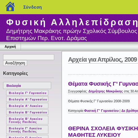
blogs.sch.gr
Σύνδεση
Φυσική Αλληλεπίδρασ
Δημήτρης Μακράκης πρώην Σχολικός Σύμβουλος
Επιστημών Περ. Ενοτ. Δράμας
Αρχική
Αρχεία για Απρίλιος, 2009
Κατηγορίες
Θέματα Φυσικής Γ’ Γυμνα
Βιολογία
Συγγραφέας:
Δημήτρης Μακράκης
στις 30 Α
Βιολογία Γ' Γυμνασίου
Βιολογία Α' Γυμνασίου
Θέματα Φυσικής Γ’ Γυμνασίου 2008-2009
Βιολογία Α' Λυκείου
Κατηγορία
Φυσική Γ' Γυμνασίου
|
Δε βρέθηκ
Βιολογία Β' Γυμνασίου
Βιολογία Β' Λυκείου
Γενικής Παιδείας
ΘΕΡΙΝΑ ΣΧΟΛΕΙΑ ΦΥΣΙΚΗ
Βιολογία Γ' Λυκείου
Γενικής Παιδείας
ΜΑΘΗΤΕΣ ΛΥΚΕΙΟΥ
Βιολογία Γ' Λυκείου