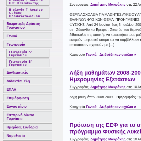
Θετ. Κατεύθυνσης
Συγγραφέας:
Δημήτρης Μακράκης
στις 22 Α
Βιολογία Γ' Λυκείου
Ομάδας
ΘΕΡΙΝΑ ΣΧΟΛΕΙΑ ΓΙΑ ΜΑΘΗΤΕΣ ΛΥΚΕΙΟΥ 
Προσανατολισμού
ΕΛΛΗΝΩΝ ΦΥΣΙΚΩΝ ΘΕΜΑ: ΠΡΟΗΓΜΕΝΕ
Βιωματικές Δράσεις
ΦΥΣΙΚΗΣ Aπό 24 Ιουνίου έως 3 Ιουλίου 200
Γυμνασίου
σε Ζάκυνθο και Ερέτρια . Σκοπός του θερινού 
διδασκαλία της φυσικής να καταστήσει τους μα
Γενικά
εκτιμούν το φυσικό κόσμο και να συμβάλλουν
Γεωγραφία
αποφάσεων σχετικών με […]
Γεωγραφία Α'
Κατηγορία
Γενικά
|
Δε βρέθηκαν σχόλια »
Γυμνασίου
Γεωγραφία Β'
Γυμνασίου
Λήξη μαθημάτων 2008-200
Διαθεματικές
Ημερομηνίες Εξετάσεων
Διδακτέα Ύλη
Συγγραφέας:
Δημήτρης Μακράκης
στις 10 Α
ΕΠΑΛ
Λήξη μαθημάτων 2008-2009 – Ημερομηνίες Ε
Επιμόρφωση
Εργαστήριο
Κατηγορία
Γενικά
|
Δε βρέθηκαν σχόλια »
Εσπερινό Λύκειο
Γυμνάσιο
Πρόταση της ΕΕΦ για το α
Ημερίδες Συνέδρια
πρόγραμμα Φυσικής Λυκε
Νομοθεσία
Συγγραφέας:
Δημήτρης Μακράκης
στις 10 Α