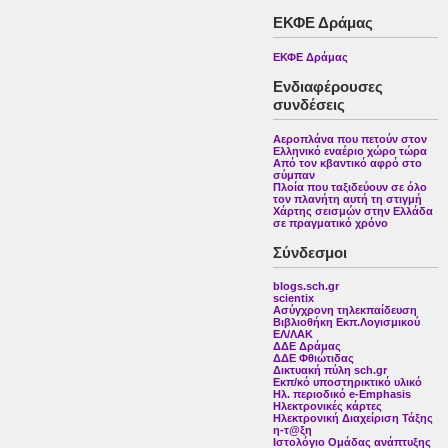
ΕΚΦΕ Δράμας
ΕΚΦΕ Δράμας
Ενδιαφέρουσες
συνδέσεις
Αεροπλάνα που πετούν στον
Ελληνικό εναέριο χώρο τώρα
Από τον κβαντικό αφρό στο
σύμπαν
Πλοία που ταξιδεύουν σε όλο
τον πλανήτη αυτή τη στιγμή
Χάρτης σεισμών στην Ελλάδα
σε πραγματικό χρόνο
Σύνδεσμοι
blogs.sch.gr
scientix
Ασύγχρονη τηλεκπαίδευση
Βιβλιοθήκη Εκπ.Λογισμικού
ΕΛ/ΛΑΚ
ΔΔΕ Δράμας
ΔΔΕ Φθιώτιδας
Δικτυακή πύλη sch.gr
Εκπ/κό υποστηρικτικό υλικό
Ηλ. περιοδικό e-Emphasis
Ηλεκτρονικές κάρτες
Ηλεκτρονική Διαχείριση Τάξης
η-τ@ξη
Ιστολόγιο Ομάδας ανάπτυξης