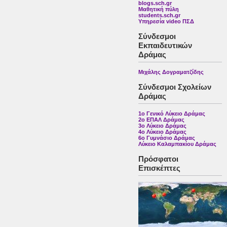
blogs.sch.gr
Μαθητική πύλη
students.sch.gr
Υπηρεσία video ΠΣΔ
Σύνδεσμοι
Εκπαιδευτικών
Δράμας
Μιχάλης Δογραματζίδης
Σύνδεσμοι Σχολείων
Δράμας
1ο Γενικό Λύκειο Δράμας
2ο ΕΠΑΛ Δράμας
3ο Λύκειο Δράμας
4ο Λύκειο Δράμας
6ο Γυμνάσιο Δράμας
Λύκειο Καλαμπακίου Δράμας
Πρόσφατοι
Επισκέπτες