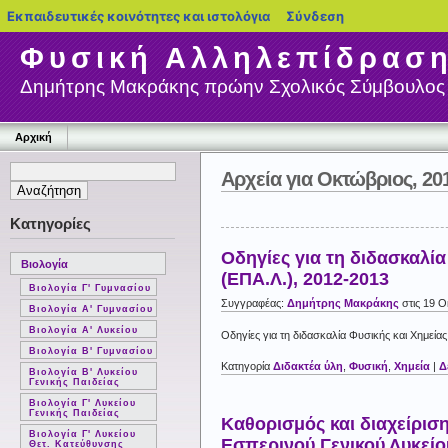
blogs.sch.gr
Εκπαιδευτικές κοινότητες και ιστολόγια
Σύνδεση
Φυσική Αλληλεπίδρασ
Δημήτρης Μακράκης πρώην Σχολικός Σύμβουλος 
Αρχική
Αρχεία για Οκτώβριος, 20
Κατηγορίες
Οδηγίες για τη διδασκαλί
Βιολογία
(ΕΠΑ.Λ.), 2012-2013
Βιολογία Γ' Γυμνασίου
Συγγραφέας:
Δημήτρης Μακράκης
στις 19 
Βιολογία Α' Γυμνασίου
Βιολογία Α' Λυκείου
Οδηγίες για τη διδασκαλία Φυσικής και Χημεία
Βιολογία Β' Γυμνασίου
Κατηγορία
Διδακτέα ύλη
,
Φυσική
,
Χημεία
|
Δ
Βιολογία Β' Λυκείου
Γενικής Παιδείας
Βιολογία Γ' Λυκείου
Γενικής Παιδείας
Καθορισμός και διαχείριση
Βιολογία Γ' Λυκείου
Εσπερινού Γενικού Λυκείου
Θετ. Κατεύθυνσης