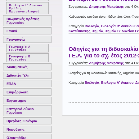
Βιολογία Γ' Λυκείου
Συγγραφέας:
Δημήτρης Μακράκης
στις 4 Οκ
Ομάδας
Προσανατολισμού
Καθορισμός και διαχείριση διδακτέας ύλης Φυσι
Βιωματικές Δράσεις
Γυμνασίου
Κατηγορία
Βιολογία
,
Βιολογία Β' Λυκείου Γε
Κατεύθυνσης
,
Χημεία
,
Χημεία Β' Λυκείου Γε
Γενικά
Γεωγραφία
Γεωγραφία Α'
Οδηγίες για τη διδασκαλία 
Γυμνασίου
ΓΕ.Λ. για το σχ. έτος 2012
Γεωγραφία Β'
Γυμνασίου
Συγγραφέας:
Δημήτρης Μακράκης
στις 4 Οκ
Διαθεματικές
Οδηγίες για τη διδασκαλία Φυσικής, Χημείας και
Διδακτέα Ύλη
Κατηγορία
Βιολογία
,
Βιολογία Α' Λυκείου
,
Δι
ΕΠΑΛ
Επιμόρφωση
Εργαστήριο
Εσπερινό Λύκειο
Γυμνάσιο
Ημερίδες Συνέδρια
Νομοθεσία
Ολυμπιάδες –