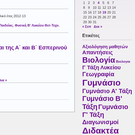
1
2
3
4
5
6
7
8
9
10
11
12
13
14
15
16
17
18
19
20
21
λικό έτος 2012-13
22
23
24
25
26
27
28
29
30
31
Παιδείας
,
Φυσική Β' Λυκείου Θετ-Τεχν.
« Σεπ
Δεκ »
Ετικέτες
Αξιολόγηση μαθητών
αι της Α΄ και Β΄ Εσπερινού
Απαντήσεις
Βιολογία
Βιολογια
Γ Τάξη Λυκείου
Γεωγραφία
Γυμνάσιο
ια »
Γυμνάσιο Α' Τάξη
Γυμνάσιο Β'
Τάξη
Γυμνάσιο
Γ' Τάξη
Διαγωνισμοί
Διδακτέα