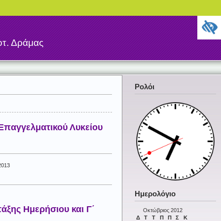
τ. Δράμας
Ρολόι
 Επαγγελματικού Λυκείου
2013
Ημερολόγιο
τάξης Ημερήσιου και Γ΄
Οκτώβριος 2012
Δ
Τ
Τ
Π
Π
Σ
Κ