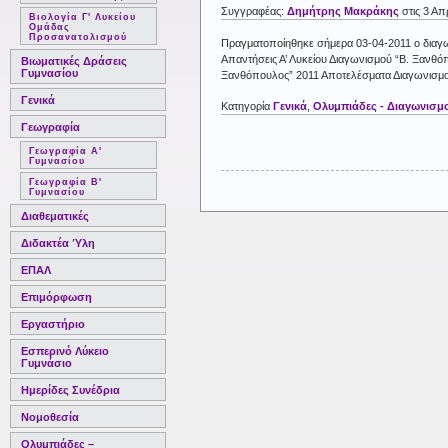
Συγγραφέας:
Δημήτρης Μακράκης
στις 3 Απ
Βιολογία Γ' Λυκείου
Ομάδας
Προσανατολισμού
Πραγματοποίηθηκε σήμερα 03-04-2011 ο διαγω
Απαντήσεις Α’ Λυκείου Διαγωνισμού “Β. Ξανθό
Βιωματικές Δράσεις
Γυμνασίου
Ξανθόπουλος” 2011 Αποτελέσματα Διαγωνισμού
Γενικά
Κατηγορία
Γενικά
,
Ολυμπιάδες - Διαγωνισμ
Γεωγραφία
Γεωγραφία Α'
Γυμνασίου
Γεωγραφία Β'
Γυμνασίου
Διαθεματικές
Διδακτέα Ύλη
ΕΠΑΛ
Επιμόρφωση
Εργαστήριο
Εσπερινό Λύκειο
Γυμνάσιο
Ημερίδες Συνέδρια
Νομοθεσία
Ολυμπιάδες –