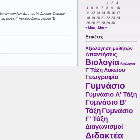
1
2
3
4
5
6
7
8
9
10
11
12
13
14
15
16
17
θητών των Λυκείων του Ν. Δράμας Θέματα-
18
19
20
21
22
23
24
αντήσεις Γ’ Λυκείου Διαγωνισμού “Β.
25
26
27
28
29
30
« Μαρ
Μάι »
Ετικέτες
Αξιολόγηση μαθητών
Απαντήσεις
Βιολογία
Βιολογια
Γ Τάξη Λυκείου
Γεωγραφία
Γυμνάσιο
Γυμνάσιο Α' Τάξη
Γυμνάσιο Β'
Τάξη
Γυμνάσιο
Γ' Τάξη
Διαγωνισμοί
Διδακτέα