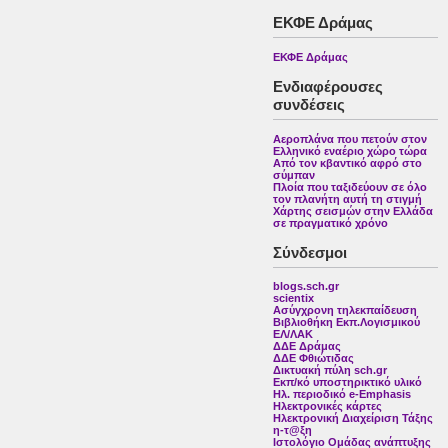
ΕΚΦΕ Δράμας
ΕΚΦΕ Δράμας
Ενδιαφέρουσες
συνδέσεις
Αεροπλάνα που πετούν στον
Ελληνικό εναέριο χώρο τώρα
Από τον κβαντικό αφρό στο
σύμπαν
Πλοία που ταξιδεύουν σε όλο
τον πλανήτη αυτή τη στιγμή
Χάρτης σεισμών στην Ελλάδα
σε πραγματικό χρόνο
Σύνδεσμοι
blogs.sch.gr
scientix
Ασύγχρονη τηλεκπαίδευση
Βιβλιοθήκη Εκπ.Λογισμικού
ΕΛ/ΛΑΚ
ΔΔΕ Δράμας
ΔΔΕ Φθιώτιδας
Δικτυακή πύλη sch.gr
Εκπ/κό υποστηρικτικό υλικό
Ηλ. περιοδικό e-Emphasis
Ηλεκτρονικές κάρτες
Ηλεκτρονική Διαχείριση Τάξης
η-τ@ξη
Ιστολόγιο Ομάδας ανάπτυξης