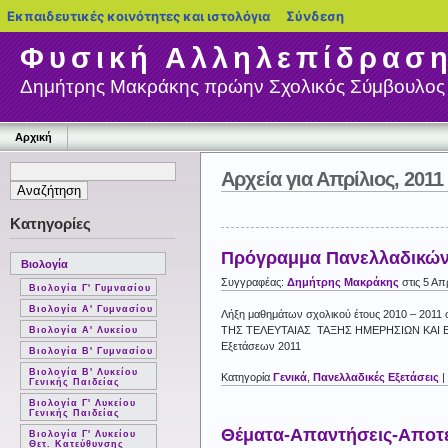
blogs.sch.gr
Εκπαιδευτικές κοινότητες και ιστολόγια
Σύνδεση
Φυσική Αλληλεπίδρασ
Δημήτρης Μακράκης πρώην Σχολικός Σύμβουλος 
Αρχική
Αρχεία για Απρίλιος, 2011
Κατηγορίες
Πρόγραμμα Πανελλαδικών
Βιολογία
Συγγραφέας:
Δημήτρης Μακράκης
στις 5 Απ
Βιολογία Γ' Γυμνασίου
Βιολογία Α' Γυμνασίου
Λήξη μαθημάτων σχολικού έτους 2010 – 201
ΤΗΣ ΤΕΛΕΥΤΑΙΑΣ ΤΑΞΗΣ ΗΜΕΡΗΣΙΩΝ ΚΑΙ Ε
Βιολογία Α' Λυκείου
Εξετάσεων 2011
Βιολογία Β' Γυμνασίου
Βιολογία Β' Λυκείου
Κατηγορία
Γενικά
,
Πανελλαδικές Εξετάσεις
|
Γενικής Παιδείας
Βιολογία Γ' Λυκείου
Γενικής Παιδείας
Θέματα-Απαντήσεις-Αποτ
Βιολογία Γ' Λυκείου
Θετ. Κατεύθυνσης