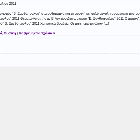
ριλίου 2011
νισμός “Β. Ξανθόπουλου” στα μαθηματικά και τη φυσική με πολύ μεγάλη συμμετοχή των μα
πουλος” 2011 Θέματα-Απαντήσεις Β’ Λυκείου Διαγωνισμού “Β. Ξανθόπουλος” 2011 Θέματα-Απ
 “Β. Ξανθόπουλος” 2011 Χρηματικά Βραβεία Οι τρεις πρώτοι όλων […]
οί
,
Φυσική
|
Δε βρέθηκαν σχόλια »