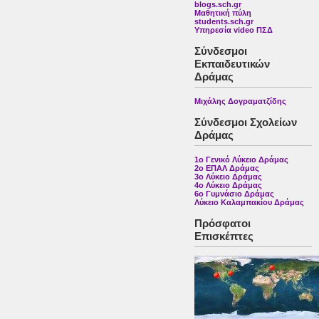
blogs.sch.gr
Μαθητική πύλη
students.sch.gr
Υπηρεσία video ΠΣΔ
Σύνδεσμοι
Εκπαιδευτικών
Δράμας
Μιχάλης Δογραματζίδης
Σύνδεσμοι Σχολείων
Δράμας
1ο Γενικό Λύκειο Δράμας
2ο ΕΠΑΛ Δράμας
3ο Λύκειο Δράμας
4ο Λύκειο Δράμας
6ο Γυμνάσιο Δράμας
Λύκειο Καλαμπακίου Δράμας
Πρόσφατοι
Επισκέπτες