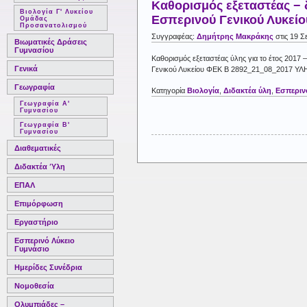
Καθορισμός εξεταστέας − 
Βιολογία Γ' Λυκείου
Εσπερινού Γενικού Λυκείου
Ομάδας
Προσανατολισμού
Συγγραφέας:
Δημήτρης Μακράκης
στις 19 Σ
Βιωματικές Δράσεις
Γυμνασίου
Καθορισμός εξεταστέας ύλης για το έτος 2017 
Γενικά
Γενικού Λυκείου ΦΕΚ Β 2892_21_08_2017 Υ
Γεωγραφία
Κατηγορία
Βιολογία
,
Διδακτέα ύλη
,
Εσπεριν
Γεωγραφία Α'
Γυμνασίου
Γεωγραφία Β'
Γυμνασίου
Διαθεματικές
Διδακτέα Ύλη
ΕΠΑΛ
Επιμόρφωση
Εργαστήριο
Εσπερινό Λύκειο
Γυμνάσιο
Ημερίδες Συνέδρια
Νομοθεσία
Ολυμπιάδες –