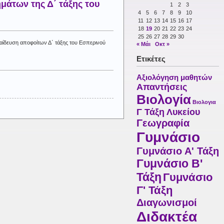
μάτων της Δ΄ τάξης του
1
2
3
4
5
6
7
8
9
10
11
12
13
14
15
16
17
18
19
20
21
22
23
24
25
26
27
28
29
30
παίδευση αποφοίτων Δ΄ τάξης του Εσπερινού
« Μάι
Οκτ »
Ετικέτες
Αξιολόγηση μαθητών
Απαντήσεις
Βιολογία
Βιολογια
Γ Τάξη Λυκείου
Γεωγραφία
Γυμνάσιο
Γυμνάσιο Α' Τάξη
Γυμνάσιο Β'
Τάξη
Γυμνάσιο
Γ' Τάξη
Διαγωνισμοί
Διδακτέα