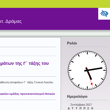
τ. Δράμας
Ρολόι
μάτων της Γ΄ τάξης του
αίδευση αποφοίτων Γ΄ τάξης Γενικού Λυκείου.
Λυκείου ομάδας προσανατολισμού θετικών
Ημερολόγιο
Σεπτέμβριος 2017
Δ
Τ
Τ
Π
Π
Σ
Κ