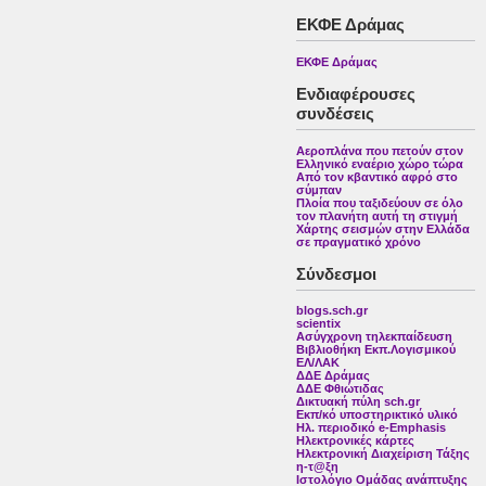
ΕΚΦΕ Δράμας
ΕΚΦΕ Δράμας
Ενδιαφέρουσες
συνδέσεις
Αεροπλάνα που πετούν στον
Ελληνικό εναέριο χώρο τώρα
Από τον κβαντικό αφρό στο
σύμπαν
Πλοία που ταξιδεύουν σε όλο
τον πλανήτη αυτή τη στιγμή
Χάρτης σεισμών στην Ελλάδα
σε πραγματικό χρόνο
Σύνδεσμοι
blogs.sch.gr
scientix
Ασύγχρονη τηλεκπαίδευση
Βιβλιοθήκη Εκπ.Λογισμικού
ΕΛ/ΛΑΚ
ΔΔΕ Δράμας
ΔΔΕ Φθιώτιδας
Δικτυακή πύλη sch.gr
Εκπ/κό υποστηρικτικό υλικό
Ηλ. περιοδικό e-Emphasis
Ηλεκτρονικές κάρτες
Ηλεκτρονική Διαχείριση Τάξης
η-τ@ξη
Ιστολόγιο Ομάδας ανάπτυξης