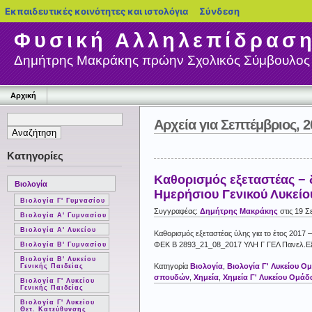
blogs.sch.gr
Εκπαιδευτικές κοινότητες και ιστολόγια
Σύνδεση
Φυσική Αλληλεπίδρασ
Δημήτρης Μακράκης πρώην Σχολικός Σύμβουλος 
Αρχική
Αρχεία για Σεπτέμβριος, 2
Κατηγορίες
Καθορισμός εξεταστέας − 
Βιολογία
Ημερήσιου Γενικού Λυκείου
Βιολογία Γ' Γυμνασίου
Συγγραφέας:
Δημήτρης Μακράκης
στις 19 Σ
Βιολογία Α' Γυμνασίου
Βιολογία Α' Λυκείου
Καθορισμός εξεταστέας ύλης για το έτος 2017 
ΦΕΚ Β 2893_21_08_2017 ΥΛΗ Γ ΓΕΛ Πανελ.Ε
Βιολογία Β' Γυμνασίου
Βιολογία Β' Λυκείου
Κατηγορία
Βιολογία
,
Βιολογία Γ' Λυκείου 
Γενικής Παιδείας
σπουδών
,
Χημεία
,
Χημεία Γ' Λυκείου Ομά
Βιολογία Γ' Λυκείου
Γενικής Παιδείας
Βιολογία Γ' Λυκείου
Θετ. Κατεύθυνσης