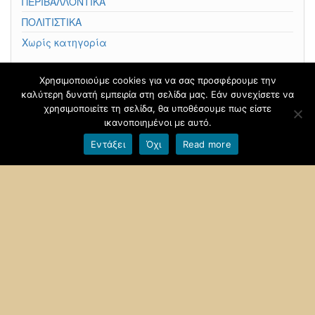
ΠΕΡΙΒΑΛΛΟΝΤΙΚΑ
ΠΟΛΙΤΙΣΤΙΚΑ
Χωρίς κατηγορία
Χρησιμοποιούμε cookies για να σας προσφέρουμε την
καλύτερη δυνατή εμπειρία στη σελίδα μας. Εάν συνεχίσετε να
Φιλοξενείται στο
blogs.sch.gr
|
Θέμα βασισμένο στο
χρησιμοποιείτε τη σελίδα, θα υποθέσουμε πως είστε
Head Blog
ικανοποιημένοι με αυτό.
Εντάξει
Όχι
Read more
Όροι χρήσης blogs.sch.gr
|
Δήλωση προσβασιμότητας