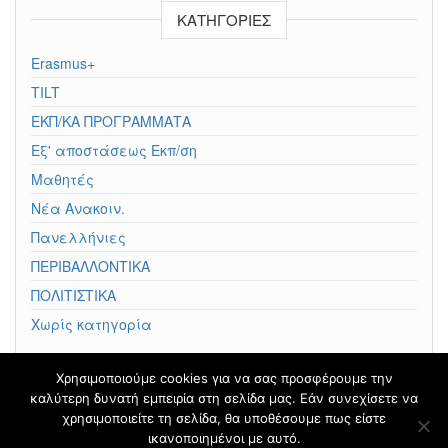
KΑΤΗΓΟΡΊΕΣ
Erasmus+
TILT
ΕΚΠ/ΚΑ ΠΡΟΓΡΑΜΜΑΤΑ
Εξ' αποστάσεως Εκπ/ση
Μαθητές
Νέα Ανακοιν.
Πανελλήνιες
ΠΕΡΙΒΑΛΛΟΝΤΙΚΑ
ΠΟΛΙΤΙΣΤΙΚΑ
Χωρίς κατηγορία
Χρησιμοποιούμε cookies για να σας προσφέρουμε την
καλύτερη δυνατή εμπειρία στη σελίδα μας. Εάν συνεχίσετε να
Φιλοξενείται στο
blogs.sch.gr
|
Θέμα βασισμένο στο
χρησιμοποιείτε τη σελίδα, θα υποθέσουμε πως είστε
Head Blog
ικανοποιημένοι με αυτό.