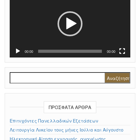
Βίντεο
00:00
00:00
Αναζήτηση για:
ΠΡΌΣΦΑΤΑ ΆΡΘΡΑ
Επιτυχόντες Πανελλαδικών Εξετάσεων
Λειτουργία Λυκείου τους μήνες Ιούλιο και Αύγουστο
Ηλεκτρονική Αίτηση εγγραφής, ανανέωσης