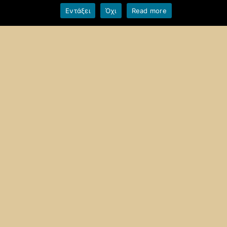
Εντάξει
Όχι
Read more
Όροι χρήσης blogs.sch.gr
|
Δήλωση προσβασιμότητας