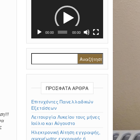
Πρόγραμμα
Αναπαραγωγής
Βίντεο
00:00
00:00
Αναζήτηση για:
ΠΡΌΣΦΑΤΑ ΆΡΘΡΑ
Επιτυχόντες Πανελλαδικών
Εξετάσεων
η!!!
Λειτουργία Λυκείου τους μήνες
να
Ιούλιο και Αύγουστο
ς
Ηλεκτρονική Αίτηση εγγραφής,
ανανέωσης εγγραφής ή