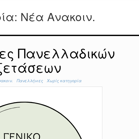
ρία:
Νέα Ανακοιν.
τες Πανελλαδικών
ξετάσεων
ακοιν.
Πανελλήνιες
Χωρίς κατηγορία