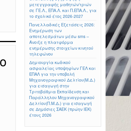
μετεγγραφής μαθητών/τριών
σε ΓΕ.Λ., ΕΠΑ.Λ. και Π.ΕΠΑ.Λ., για
το σχολικό έτος 2026-2027
Πανελλαδικές Εξετάσεις 2026:
Ενημέρωση των
αποτελεσμάτων μέσω sms –
Άνοιξε η πλατφόρμα
ενημέρωσης στοιχείων κινητού
τηλεφώνου
ο
Δημιουργία κωδικού
ασφαλείας υποψηφίων ΓΕΛ και
ΕΠΑΛ για την υποβολή
Μηχανογραφικού Δελτίου(Μ.Δ.)
για εισαγωγή στην
Τριτοβάθμια Εκπαίδευση και
Παράλληλου Μηχανογραφικού
Δελτίου(Π.Μ.Δ.) για εισαγωγή
σε Δημόσιες ΣΑΕΚ (πρώην ΙΕΚ)
έτους 2026