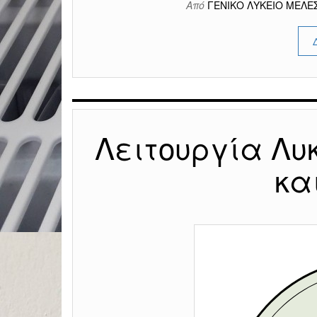
Από
ΓΕΝΙΚΟ ΛΥΚΕΙΟ ΜΕΛ
Λειτουργία Λυκ
κα