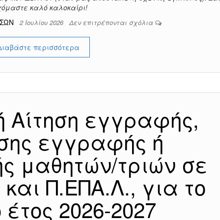
χόμαστε καλό καλοκαίρι!
ΕΣΩΝ
2 Ιουλίου 2026
Δεν επιτρέπονται σχόλια
Διαβάστε περισσότερα
ή Αίτηση εγγραφής,
σης εγγραφής ή
ς μαθητών/τριών σε
 και Π.ΕΠΑ.Λ., για το
 έτος 2026-2027