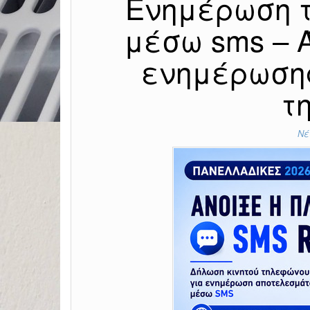
Ενημέρωση 
μέσω sms – 
ενημέρωσης
τ
Νέ