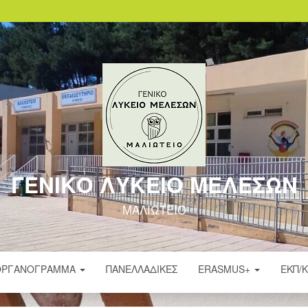
ΓΕΝΙΚΟ ΛΥΚΕΙΟ ΜΕΛΕΣΩΝ
ΜΑΛΙΩΤΕΙΟ
ΟΡΓΑΝΌΓΡΑΜΜΑ
ΠΑΝΕΛΛΑΔΙΚΈΣ
ERASMUS+
ΕΚΠ/