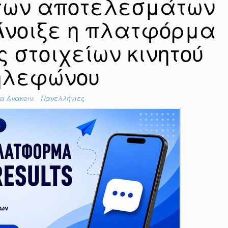
των αποτελεσμάτων
Άνοιξε η πλατφόρμα
 στοιχείων κινητού
ηλεφώνου
α Ανακοιν.
Πανελλήνιες