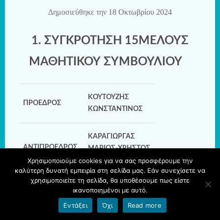
Δημοσιεύθηκε την
18 Οκτωβρίου 2024
1. ΣΥΓΚΡΟΤΗΣΗ 15ΜΕΛΟΥΣ
ΜΑΘΗΤΙΚΟΥ ΣΥΜΒΟΥΛΙΟΥ
ΚΟΥΤΟΥΖΗΣ
ΠΡΟΕΔΡΟΣ
ΚΩΝΣΤΑΝΤΙΝΟΣ
ΚΑΡΑΓΙΩΡΓΑΣ
ΑΝΤΙΠΡΟΕΔΡΟΣ
ΜΑΡΙΟΣ-ΧΡΗΣΤΟΣ
Χρησιμοποιούμε cookies για να σας προσφέρουμε την
καλύτερη δυνατή εμπειρία στη σελίδα μας. Εάν συνεχίσετε να
χρησιμοποιείτε τη σελίδα, θα υποθέσουμε πως είστε
ΜΟΥΓΙΟΥ ΜΑΡΙΑ-
ικανοποιημένοι με αυτό.
ΓΡΑΜΜΑΤΕΑΣ
ΕΛΕΝΗ
Εντάξει
Όχι
Read more