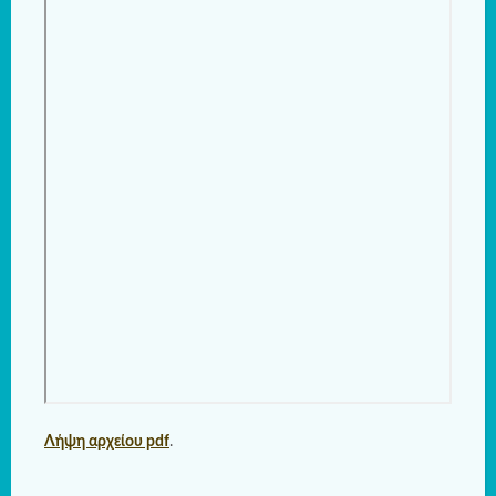
Λήψη αρχείου pdf
.