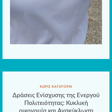
ΔΗΜΟΣΙΕΎΘΗΚΕ
ΧΩΡΊΣ ΚΑΤΗΓΟΡΊΑ
ΣΤΗΝ
Δράσεις Ενίσχυσης της Ενεργού
Πολιτειότητας: Κυκλική
οικονομία και Ανακύκλωση