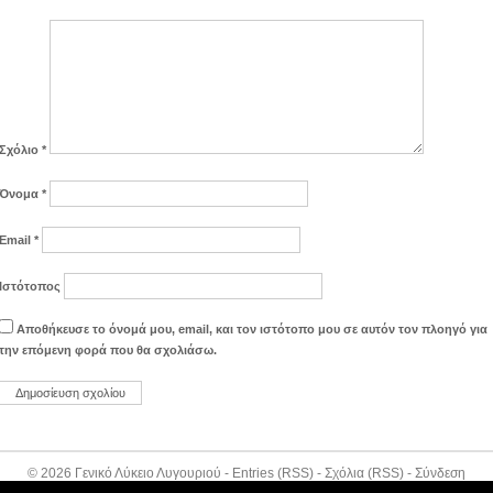
Σχόλιο
*
Όνομα
*
Email
*
Ιστότοπος
Αποθήκευσε το όνομά μου, email, και τον ιστότοπο μου σε αυτόν τον πλοηγό για
την επόμενη φορά που θα σχολιάσω.
© 2026
Γενικό Λύκειο Λυγουριού
-
Entries (RSS)
-
Σχόλια (RSS)
-
Σύνδεση