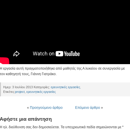
Η εργασία αυτή πραγματοποιήθηκε από μαθητές της Α λυκείου σε συνεργασία με
τον καθηγητή τους, Γιάννη Γιατράκο.
Ημερ: 3 Ιουλίου 2013 Κατηγορίες:
ερευνητικές εργασίες
.
Ετικέτες:
project
,
ερευνητικές εργασίες
«
Προηγούμενο άρθρο
Επόμενο άρθρο
»
Αφήστε μια απάντηση
Η ηλ. διεύθυνση σας δεν δημοσιεύεται.
Τα υποχρεωτικά πεδία σημειώνονται με
*