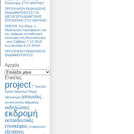
Επίσκεψης ΣΤΟ ΝΑΥΠΛΙΟ
ΠΡΟΣΚΛΗΣΗ ΕΚΔΗΛΩΣΗΣ
ΕΝΔΙΑΦΕΡΟΝΤΟΣ ΓΙΑ
ΔΙΕΞΑΓΩΓΗ ΔΙΔΑΚΤΙΚΗΣ
ΕΠΙΣΚΕΨΗΣ ΣΤΟ ΝΑΥΠΛΙΟ
ΠΡΑΞΗΣ 2ης Θέμα. «
Αξιολόγηση προσφορών για
την τριήμερη εκπαιδευτική
επίσκεψη στη Θεσσαλονίκη
, από Σάββατο 7-12-2019,
έως Δευτέρα 9-12-2019»
ΠΡΟΣΚΛΗΣΗ ΕΚΔΗΛΩΣΗΣ
ΕΝΔΙΑΦΕΡΟΝΤΟΣ
Αρχείο
Ετικέτες
project
Γ' Λυκείου
Κρήτη
Ναύπλιο
Πόρος
απουσίες
αθλητισμός
γενικά
γονείς
διακρίσεις
εκδηλώσεις
εκδρομή
εκπαιδευτικές
επισκέψεις
ενημέρωση
εξετάσεις