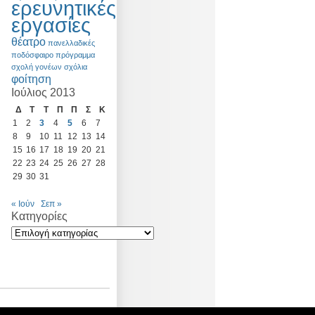
ερευνητικές
εργασίες
θέατρο
πανελλαδικές
ποδόσφαιρο
πρόγραμμα
σχολή γονέων
σχόλια
φοίτηση
Ιούλιος 2013
Δ
Τ
Τ
Π
Π
Σ
Κ
1
2
3
4
5
6
7
8
9
10
11
12
13
14
15
16
17
18
19
20
21
22
23
24
25
26
27
28
29
30
31
« Ιούν
Σεπ »
Kατηγορίες