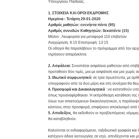
Υπουργείου Παιδείας.
1. ΣΤΟΙΧΕΙΑ ΚΑΙ ΟΡΟΙ ΕΚΔΡΟΜΗΣ
Ημερ/νια : Τετάρτη 29-01-2020
Αριθμός μαθητών: ενενήντα πέντε (95)
Αριθμός συνοδών Καθηγητών: δεκαπέντε (15)
Μέσον : Λεωφορεία για μεταφορά 110 επιβατών
Αναχώρηση: 8:15 Επιστροφή: 13:15
Οι οδηγοί θα παραλάβουν το πρόγραμμα από την αρχη
τηρήσουν απαρέγκλιτα.
2. Aσφάλεια:
Συνιστάται ασφάλεια μαθητών από επιβί
προταθούν δύο τιμές, μια με ασφάλιση και μια χωρίς α
3. Ιδιωτικό συμφωνητικό:
σε τρία πρωτότυπα, με αρίθ
υπογραφούν από τα δυο μέρη και στη συνέχεια θα θε
4. Προσφορά και Δικαιολογητικά
: να κατατεθούν υπ
όπως προαναφέρθηκαν. Η εκπρόθεσμη κατάθεση της 
όλων των απαιτούμενων δικαιολογητικών, η παράλειψ
κόστους στην προσφορά, επιφέρουν αποκλεισμό από τ
5. Αποδείξεις
, θα εκδοθούν οι προβλεπόμενες νόμιμες
θα καταβληθούν.
Καλούνται οι ενδιαφερόμενοι, ταξιδιωτικά γραφεία και 
κατέχουν άδεια λειτουργίας σε ισχύ, αποδέχονται και