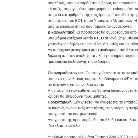
απολύτως, στους απαράβατους όρους της παρούσης, 
κλειστές , σφραγισμένες προσφορές ,σε επίσημο έντυπο
στοιχεία και αριθμούς της επιχείρησης ή του ιδιοκτήτη
στα μητρώα του ΕΟΤ, ή του Υπουργείο Μεταφορών. Η
από τα δικαιολογητικά που παρακάτω αναφέρονται.
Δικαιολογητικά:
Οι προσφορές θα συνοδεύονται από 
υποψήφιοι κατέχουν δελτίο ΚΤΕΟ σε ισχύ. Στην υπεύθ
γραφείων θα δηλώνεται επιπλέον ότι κατέχουν και ειδικ
Αν υπάρχουν μεταφορικά μέσα μισθωμένα από άλλη επ
δήλωση από τον ανάδοχο τα πλήρη επίσημα στοιχεία τ
ημερομηνία διεξαγωγής της εκδρομής.
Οικονομικά στοιχεία :
Θα περιγράφονται οι οικονομικές
υπηρεσίες, αναλυτικά, συμπεριλαμβανομένου ΦΠΑ , το
αναλογούν κόστος ανά λεωφορείο.
Η μετακίνηση των καθηγητών θα είναι δωρεάν, αυτό 
και δεν θα επιβαρύνει τους μαθητές.
Προκαταβολή:
Εάν ζητείται, να αναφέρεται το απαιτ
οι πιθανές οικονομικές απαιτήσεις, αν η εκδρομή αναβ
υπογραφή του συμφωνητικού.
Αντίγραφο της προσφοράς θα υποβληθεί και σε ηλεκτρ
ίδιο κλειστό φάκελο.
Υποβολή προσφορών μέχρι Τετάρτη 22/01/2020 και ώρ