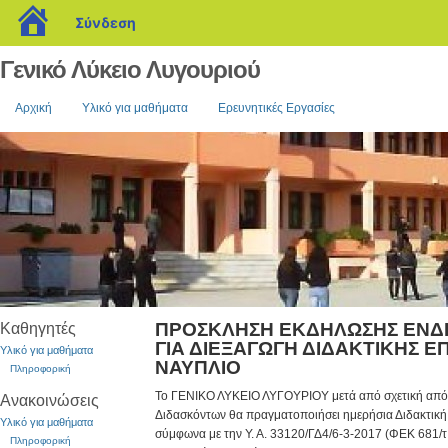
blogs.sch.gr
Σύνδεση
Γενικό Λύκειο Λυγουριού
Αρχική
Υλικό για μαθήματα
Ερευνητικές Εργασίες
ΠΡΟΣΚΛΗΣΗ ΕΚΔΗΛΩΣΗΣ ΕΝΔ
Καθηγητές
ΓΙΑ ΔΙΕΞΑΓΩΓΗ ΔΙΔΑΚΤΙΚΗΣ Ε
Υλικό για μαθήματα
ΝΑΥΠΛΙΟ
Πληροφορική
Το ΓΕΝΙΚΟ ΛΥΚΕΙΟ ΛΥΓΟΥΡΙΟΥ μετά από σχετική απ
Ανακοινώσεις
Διδασκόντων θα πραγματοποιήσει ημερήσια Διδακτική
Υλικό για μαθήματα
σύμφωνα με την Υ. Α. 33120/ΓΔ4/6-3-2017 (ΦΕΚ 681/τ
Πληροφορική