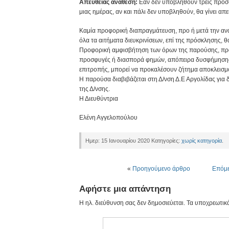
Απευθείας ανάθεση:
Εάν δεν υποβληθούν τρεις προσ
μιας ημέρας, αν και πάλι δεν υποβληθούν, θα γίνει απ
Καμία προφορική διαπραγμάτευση, προ ή μετά την ανά
όλα τα αιτήματα διευκρινίσεων, επί της πρόσκλησης, 
Προφορική αμφισβήτηση των όρων της παρούσης, προε
προσφυγές ή διασπορά φημών, απόπειρα δυσφήμηση
επιτροπής, μπορεί να προκαλέσουν ζήτημα αποκλεισμ
H παρούσα διαβιβάζεται στη Δ/νση Δ.Ε Αργολίδας για 
της Δ/νσης.
Η Διευθύντρια
Ελένη Αγγελοπούλου
Ημερ: 15 Ιανουαρίου 2020 Κατηγορίες:
χωρίς κατηγορία
.
«
Προηγούμενο άρθρο
Επόμ
Αφήστε μια απάντηση
Η ηλ. διεύθυνση σας δεν δημοσιεύεται.
Τα υποχρεωτικά