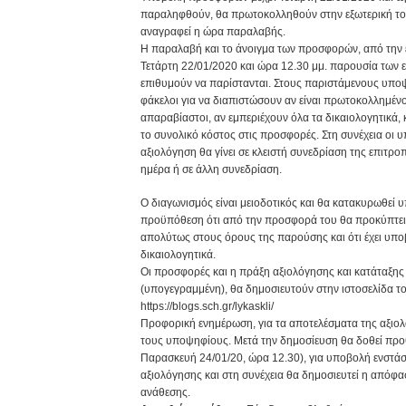
παραληφθούν, θα πρωτοκολληθούν στην εξωτερική του
αναγραφεί η ώρα παραλαβής.
Η παραλαβή και το άνοιγμα των προσφορών, από την ε
Τετάρτη 22/01/2020 και ώρα 12.30 μμ. παρουσία των
επιθυμούν να παρίστανται. Στους παριστάμενους υποψ
φάκελοι για να διαπιστώσουν αν είναι πρωτοκολλημένοι,
απαραβίαστοι, αν εμπεριέχουν όλα τα δικαιολογητικά, 
το συνολικό κόστος στις προσφορές. Στη συνέχεια οι
αξιολόγηση θα γίνει σε κλειστή συνεδρίαση της επιτροπ
ημέρα ή σε άλλη συνεδρίαση.
Ο διαγωνισμός είναι μειοδοτικός και θα κατακυρωθεί υ
προϋπόθεση ότι από την προσφορά του θα προκύπτει 
απολύτως στους όρους της παρούσης και ότι έχει υπο
δικαιολογητικά.
Οι προσφορές και η πράξη αξιολόγησης και κατάταξη
(υπογεγραμμένη), θα δημοσιευτούν στην ιστοσελίδα το
https://blogs.sch.gr/lykaskli/
Προφορική ενημέρωση, για τα αποτελέσματα της αξιολ
τους υποψηφίους. Μετά την δημοσίευση θα δοθεί προ
Παρασκευή 24/01/20, ώρα 12.30), για υποβολή ενστάσ
αξιολόγησης και στη συνέχεια θα δημοσιευτεί η απόφα
ανάθεσης.