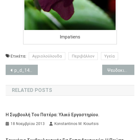
Impatiens
Ετικέτα:
Αγριολούλουδα
Περιβάλλον
Υγεία
Πλοήγηση
p_d_14 Προσωπική Διαδρομή
Ψευδοκισσός, Κυμπαλαρία, Cymbalaria.
άρθρων
RELATED POSTS
Η Συμβουλή Του Πατέρα: Υλικό Εργαστηρίου.
18 Νοεμβρίου 2013
Konstantinos M. Kiourtsis