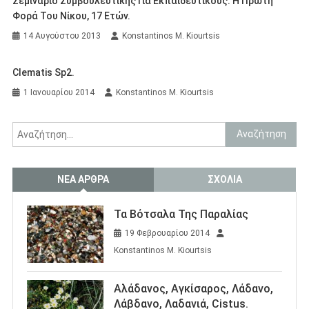
Σεμινάριο Συμβουλευτικής Για Εκπαιδευτικούς: Η Πρώτη
Φορά Του Νίκου, 17 Ετών.
14 Αυγούστου 2013
Konstantinos M. Kiourtsis
Clematis Sp2.
1 Ιανουαρίου 2014
Konstantinos M. Kiourtsis
Αναζήτηση
για:
ΝΈΑ ΆΡΘΡΑ
ΣΧΌΛΙΑ
Τα Βότσαλα Της Παραλίας
19 Φεβρουαρίου 2014
Konstantinos M. Kiourtsis
Αλάδανος, Αγκίσαρος, Λάδανο,
Λάβδανο, Λαδανιά, Cistus.