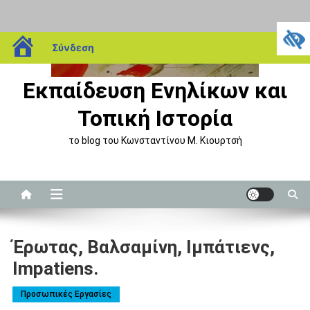
Μεταπηδήστε
blogs.sch.gr
Σύνδεση
στο
περιεχόμενο
Εκπαίδευση Ενηλίκων και
Τοπική Ιστορία
το blog του Κωνσταντίνου Μ. Κιουρτσή
Έρωτας, Βαλσαμίνη, Ιμπάτιενς,
Impatiens.
Προσωπικές Εργασίες