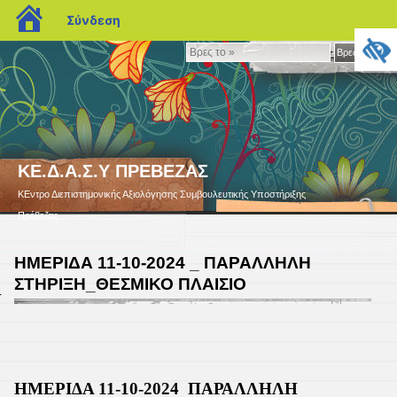
blogs.sch.gr
Σύνδεση
Βρες
Βρες το »
το
»
ΚΕ.Δ.Α.Σ.Υ ΠΡΕΒΕΖΑΣ
ΚΕντρο Διεπιστημονικής Αξιολόγησης Συμβουλευτικής Υποστήριξης
Πρέβεζας
ΗΜΕΡΙΔΑ 11-10-2024 _ ΠΑΡΑΛΛΗΛΗ
ΣΤΗΡΙΞΗ_ΘΕΣΜΙΚΟ ΠΛΑΙΣΙΟ
4
ΗΜΕΡΙΔΑ 11-10-2024 ΠΑΡΑΛΛΗΛΗ