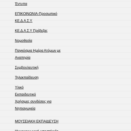
Έντυπα
ΕΠΙΚΟΙΝΩΝΙΑ-Προσωπικό
ΚΕ.Δ.Α.Σ.Υ.
ΚΕ.Δ.Α.Σ.Υ Πρέβεζας
Νομοθεσία
Παγκόσμια Ημέρα Ατόμων με
Αναπηρία
Συμβουλευτική
Τηλεκπαίδευση
Υλικό
Εκπαιδευτικό
Χρήσιμες συνδέσεις για
Νηπιαγωγεία
ΜΟΥΣΕΙΑΚΗ ΕΚΠΑΙΔΕΥΣΗ