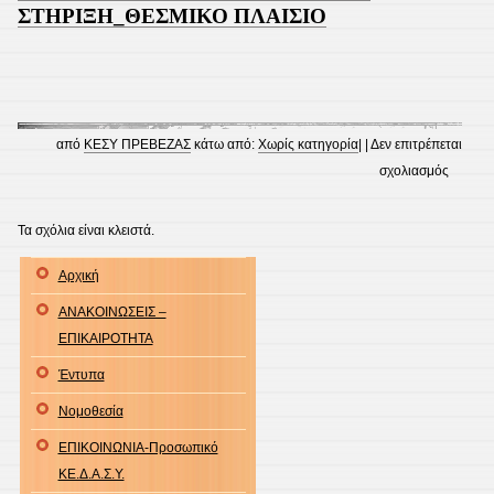
ΣΤΗΡΙΞΗ_ΘΕΣΜΙΚΟ ΠΛΑΙΣΙΟ
από
ΚΕΣΥ ΠΡΕΒΕΖΑΣ
κάτω από:
Χωρίς κατηγορία
| |
Δεν επιτρέπεται
στο
σχολιασμός
ΗΜΕΡΙ
11-
Τα σχόλια είναι κλειστά.
10-
Αρχική
2024
_
ΑΝΑΚΟΙΝΩΣΕΙΣ –
ΠΑΡΑΛ
ΕΠΙΚΑΙΡΟΤΗΤΑ
ΣΤΗΡΙ
Έντυπα
ΠΛΑΙΣΙ
Νομοθεσία
ΕΠΙΚΟΙΝΩΝΙΑ-Προσωπικό
ΚΕ.Δ.Α.Σ.Υ.