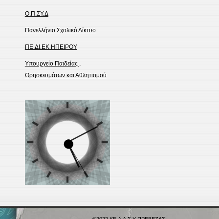
Ο.Π.ΣΥ.Δ
Πανελλήνιο Σχολικό Δίκτυο
ΠΕ.ΔΙ.ΕΚ ΗΠΕΙΡΟΥ
Υπουργείο Παιδείας ,
Θρησκευμάτων και Αθλητισμού
©2022
ΚΕ.Δ.Α.Σ.Υ ΠΡΕΒΕΖΑΣ