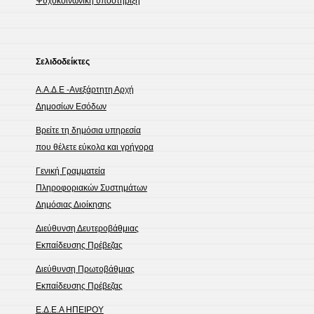
Ψυχοκοινωνική υποστήριξη
Σελιδοδείκτες
Α.Α.Δ.Ε -Ανεξάρτητη Αρχή
Δημοσίων Εσόδων
Βρείτε τη δημόσια υπηρεσία
που θέλετε εύκολα και γρήγορα
Γενική Γραμματεία
Πληροφοριακών Συστημάτων
Δημόσιας Διοίκησης
Διεύθυνση Δευτεροβάθμιας
Εκπαίδευσης Πρέβεζας
Διεύθυνση Πρωτοβάθμιας
Εκπαίδευσης Πρέβεζας
Ε.Δ.Ε.Α ΗΠΕΙΡΟΥ