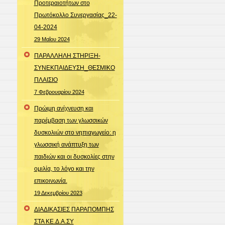
Προτεραιοτήτων στο
Πρωτόκολλο Συνεργασίας_22-
04-2024
29 Μαΐου 2024
ΠΑΡΑΛΛΗΛΗ ΣΤΗΡΙΞΗ-
ΣΥΝΕΚΠΑΙΔΕΥΣΗ_ΘΕΣΜΙΚΟ
ΠΛΑΙΣΙΟ
7 Φεβρουαρίου 2024
Πρώιμη ανίχνευση και
παρέμβαση των γλωσσικών
δυσκολιών στο νηπιαγωγείο: η
γλωσσική ανάπτυξη των
παιδιών και οι δυσκολίες στην
ομιλία, το λόγο και την
επικοινωνία.
19 Δεκεμβρίου 2023
ΔΙΑΔΙΚΑΣΙΕΣ ΠΑΡΑΠΟΜΠΗΣ
ΣΤΑ ΚΕ.Δ.Α.ΣΥ