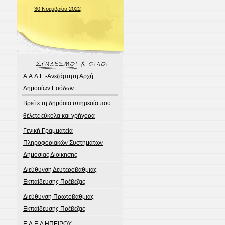
30 Νοεμβρίου 2022
Α.Α.Δ.Ε -Ανεξάρτητη Αρχή
Δημοσίων Εσόδων
Βρείτε τη δημόσια υπηρεσία που
θέλετε εύκολα και γρήγορα
Γενική Γραμματεία
Πληροφοριακών Συστημάτων
Δημόσιας Διοίκησης
Διεύθυνση Δευτεροβάθμιας
Εκπαίδευσης Πρέβεζας
Διεύθυνση Πρωτοβάθμιας
Εκπαίδευσης Πρέβεζας
Ε.Δ.Ε.Α ΗΠΕΙΡΟΥ