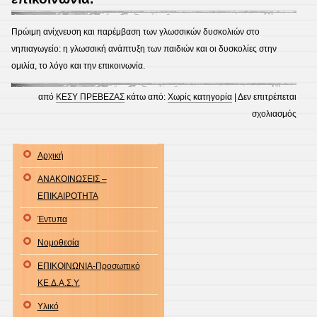
Πρώιμη ανίχνευση και παρέμβαση των γλωσσικών δυσκολιών στο
νηπιαγωγείο: η γλωσσική ανάπτυξη των παιδιών και οι δυσκολίες στην
ομιλία, το λόγο και την επικοινωνία.
από
ΚΕΣΥ ΠΡΕΒΕΖΑΣ
κάτω από:
Χωρίς κατηγορία
|
Δεν επιτρέπεται
στο
σχολιασμός
Πρώι
ανίχ
Αρχική
και
ΑΝΑΚΟΙΝΩΣΕΙΣ –
παρέ
ΕΠΙΚΑΙΡΟΤΗΤΑ
των
γλωσ
Έντυπα
δυσκ
Νομοθεσία
στο
ΕΠΙΚΟΙΝΩΝΙΑ-Προσωπικό
νηπια
ΚΕ.Δ.Α.Σ.Υ.
η
γλωσ
Υλικό
ανάπ