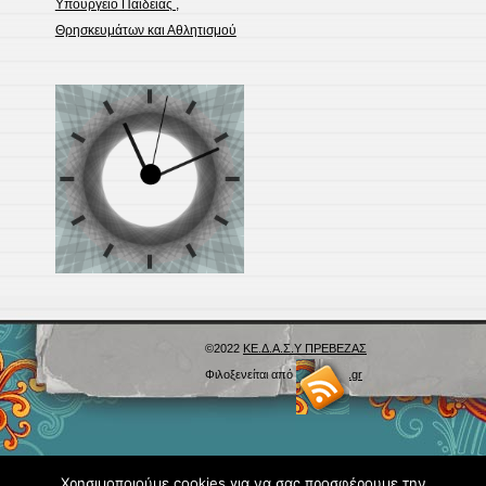
Υπουργείο Παιδείας ,
Θρησκευμάτων και Αθλητισμού
©2022
ΚΕ.Δ.Α.Σ.Υ ΠΡΕΒΕΖΑΣ
Φιλοξενείται από
Blogs.sch.gr
Χρησιμοποιούμε cookies για να σας προσφέρουμε την