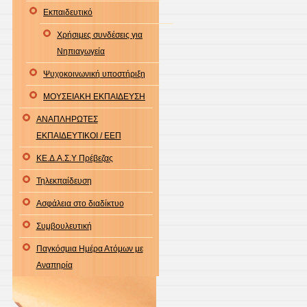
Εκπαιδευτικό
των
παιδ
Χρήσιμες συνδέσεις για
και
Νηπιαγωγεία
οι
Ψυχοκοινωνική υποστήριξη
δυσκ
ΜΟΥΣΕΙΑΚΗ ΕΚΠΑΙΔΕΥΣΗ
στην
ομιλί
ΑΝΑΠΛΗΡΩΤΕΣ
το
ΕΚΠΑΙΔΕΥΤΙΚΟΙ / ΕΕΠ
λόγο
ΚΕ.Δ.Α.Σ.Υ Πρέβεζας
και
Τηλεκπαίδευση
την
επικο
Ασφάλεια στο διαδίκτυο
Συμβουλευτική
Παγκόσμια Ημέρα Ατόμων με
Αναπηρία