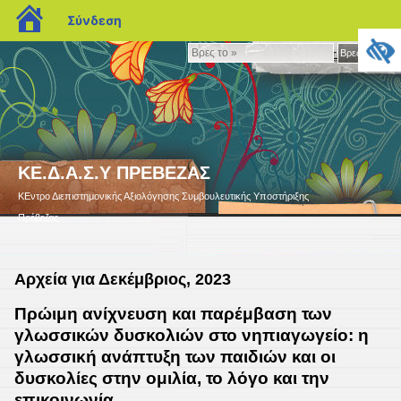
blogs.sch.gr
Σύνδεση
Βρες
Βρες το »
το
»
ΚΕ.Δ.Α.Σ.Υ ΠΡΕΒΕΖΑΣ
ΚΕντρο Διεπιστημονικής Αξιολόγησης Συμβουλευτικής Υποστήριξης
Πρέβεζας
Αρχεία για Δεκέμβριος, 2023
Πρώιμη ανίχνευση και παρέμβαση των
γλωσσικών δυσκολιών στο νηπιαγωγείο: η
γλωσσική ανάπτυξη των παιδιών και οι
δυσκολίες στην ομιλία, το λόγο και την
επικοινωνία.