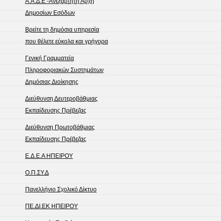
Α.Α.Δ.Ε -Ανεξάρτητη Αρχή
Δημοσίων Εσόδων
Βρείτε τη δημόσια υπηρεσία
που θέλετε εύκολα και γρήγορα
Γενική Γραμματεία
Πληροφοριακών Συστημάτων
Δημόσιας Διοίκησης
Διεύθυνση Δευτεροβάθμιας
Εκπαίδευσης Πρέβεζας
Διεύθυνση Πρωτοβάθμιας
Εκπαίδευσης Πρέβεζας
Ε.Δ.Ε.Α ΗΠΕΙΡΟΥ
Ο.Π.ΣΥ.Δ
Πανελλήνιο Σχολικό Δίκτυο
ΠΕ.ΔΙ.ΕΚ ΗΠΕΙΡΟΥ