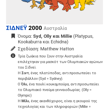
ΣΙΔΝΕΫ
2000
Αυστραλία
Όνομα:
Syd, Olly και Millie
(Platypus,
Kookaburra και Echidna)
Σχεδίαση: Matthew Hatton
Τρία ζωάκια που ζουν στην Αυστραλία
επιλέχτηκαν για μασκότ των Ολυμπιακών αγώνων
του Σίδνεϊ.
Η
Σιντ
, ένας πλατύποδας, αντιπροσωπεύει το
περιβάλλον (Syd = Sydney).
Ο
Όλι
, ένα πουλί κουκαμπούρα, αντιπροσωπεύει
το Ολυμπιακό πνεύμα γενναιοδωρίας. (Olly =
Olympic)
Η
Μίλι
, ένας ακανθόχοιρος, είναι η γκουρού της
τεχνολογίας και των πληροφοριών (Millie =