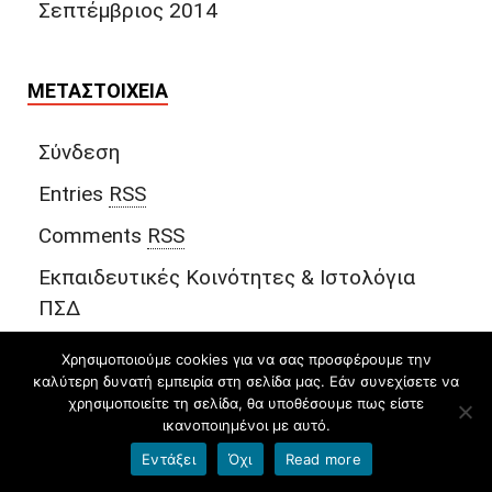
Σεπτέμβριος 2014
ΜΕΤΑΣΤΟΙΧΕΊΑ
Σύνδεση
Entries
RSS
Comments
RSS
Εκπαιδευτικές Κοινότητες & Ιστολόγια
ΠΣΔ
Χρησιμοποιούμε cookies για να σας προσφέρουμε την
καλύτερη δυνατή εμπειρία στη σελίδα μας. Εάν συνεχίσετε να
χρησιμοποιείτε τη σελίδα, θα υποθέσουμε πως είστε
ικανοποιημένοι με αυτό.
Εντάξει
Όχι
Read more