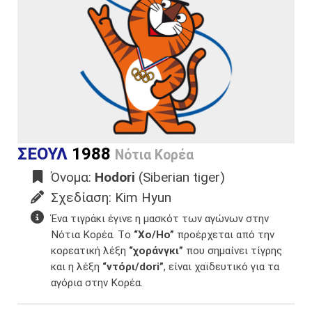
ΣΕΟΥΛ
1988
Νότια Κορέα
Όνομα:
Hodori
(Siberian tiger)
Σχεδίαση: Kim Hyun
Ένα τιγράκι έγινε η μασκότ των αγώνων στην
Νότια Κορέα.​ Τo
“Χo/Ηο”
προέρχεται από την
κορεατική λέξη
“χοράνγκι”
που σημαίνει τίγρης
και η λέξη
“ντόρι/dori”
, είναι χαϊδευτικό για τα
αγόρια στην Κορέα.