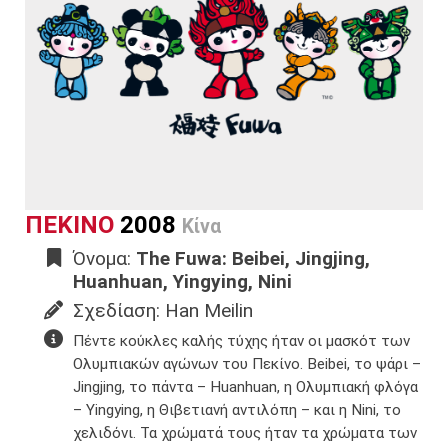
ΠΕΚΙΝΟ
2008
Κίνα
Όνομα:
The Fuwa: Beibei, Jingjing,
Huanhuan, Yingying, Nini
Σχεδίαση: Han Meilin
Πέντε κούκλες καλής τύχης ήταν οι μασκότ των
Ολυμπιακών αγώνων του Πεκίνο. ​Beibei, το ψάρι –
Jingjing, το πάντα​ – Huanhuan, η Ολυμπιακή φλόγα​
– Yingying, η Θιβετιανή αντιλόπη​ – και η Nini, το
χελιδόνι​. Τα χρώματά τους ήταν τα χρώματα των