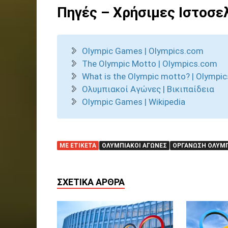
Πηγές – Χρήσιμες Ιστοσε
Olympic Games | Olympics.com
The Olympic Motto | Olympics.com
What is the Olympic motto? | Olympi
Ολυμπιακοί Αγώνες | Βικιπαίδεια
Olympic Games | Wikipedia
ΜΕ ΕΤΙΚΈΤΑ
ΟΛΥΜΠΙΑΚΟΊ ΑΓΏΝΕΣ
ΟΡΓΆΝΩΣΗ ΟΛΥΜ
ΣΧΕΤΙΚΆ ΆΡΘΡΑ