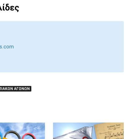
λίδες
cs.com
ΠΙΑΚΏΝ ΑΓΏΝΩΝ