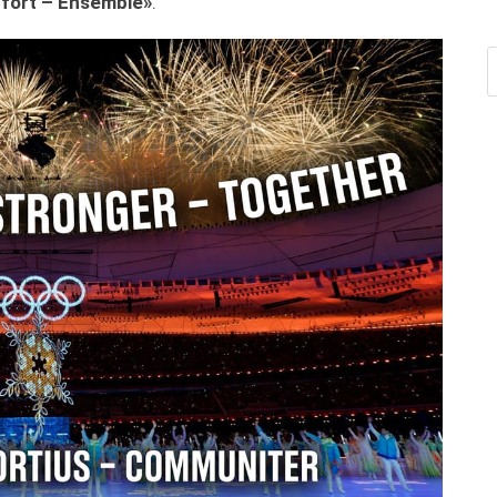
s fort – Ensemble»
.