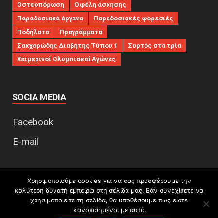
Οστεοπόρωση
Οφέλη άσκησης
Παραδοσιακά όργανα
Παραδοσιακές φορεσιές
Ποδήλατο
Προγράμματα
Σακχαρώδης Διαβήτης Τύπου 1
Συρτός στα τρία
Χειμερινοί Ολυμπιακοί Αγώνες
SOCIA MEDIA
Facebook
E-mail
Χρησιμοποιούμε cookies για να σας προσφέρουμε την
Πνευματικά δικαιώματα © 2026
Η Φυσική Αγωγή στο
καλύτερη δυνατή εμπειρία στη σελίδα μας. Εάν συνεχίσετε να
Δημοτικό Σχολείο
.
χρησιμοποιείτε τη σελίδα, θα υποθέσουμε πως είστε
ικανοποιημένοι με αυτό.
Υποστηρίζεται από
blogs.sch.gr
και
HitMag
.