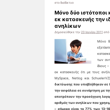
στο διαδίκτυο
Μόνο δύο ιστότοποι
εκ κατασκευής την 
ανηλίκων
Δημοσιεύθηκε την
23 Ιουνίου 2011
από
Μόνο δ
εξετάστ
κατασκε
των ανη
ίδιους 
εκ κατασκευής ότι με τους ανήλ
MySpace, Netlog και SchuelerV
δικτύωσης που υποβλήθηκαν σε δ
την ασφάλεια σε συνάρτηση με την
αποτρέπουν την προσέγγιση λογ
αριθμός των ανηλίκων που χρησιμ
– σήμερα είναι το 77% των 13-