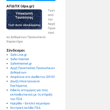
ΑΠΔΠΧ (dpa.gr)
Τεστ
από
την
Αρχή
Προσ
τασί
ας Δεδομένων Προσωπικού
Χαρακτήρα
Σύνδεσμοι
Safe Line.gr
Safer Internet
SaferInternet.gr
Αρχή Προστασίας Προσωπικών
Δεδομένων
Ασφάλεια στο Διαδίκτυο (2010)
Δίωξη Ηλεκτρονικού
Εγκλήματος
Ειδικός ιστοχώρος για τους
εκπαιδευτικούς με τη στήριξη
του ΠΣΔ
Ημερίδα – Εκπ/κό σεμινάριο
Κεντρική σελίδα ΠΣΔ