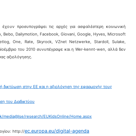
ου έχουν προσυπογράψει τις αρχές για ασφαλέστερη κοινωνική
o, Bebo, Dailymotion, Facebook, Giovani, Google, Hyves, Microsoft
tlog, One, Rate, Skyrock, VZnet Netzwerke, Stardoll, Sulake,
ο Νοέμβριο του 2010 συνυπέγραψε και η Wer-kennt-wen, αλλά δεν
σας αξιολόγησης.
ή δικτύωση στην ΕΕ και η αξιολόγηση της εφαρμογής τους
ση του Διαδικτύου
uk/media@lse/research/EUKidsOnline/Home.aspx
ec.europa.eu/digital-agenda
ογίου:
http://