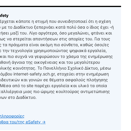
fety
 έρχεται κάποτε η στιγμή που συνειδητοποιεί ότι η σχέση
υ με το Διαδίκτυο ξεπερνάει κατά πολύ όσα ο ίδιος έχει -ή
τήσει μαζί του. Λίγο αργότερα, όσο μεγαλώνει, φτάνει και
σως να στερείται απαντήσεων στις απορίες του. Για τους
ς τα πράγματα είναι ακόμη πιο σύνθετα, καθώς όσοι/ες
ε την τεχνολογία χρησιμοποιώντας ψηφιακά εργαλεία,
 και πιο συχνά να γεφυρώσουν το χάσμα της ενημέρωσης
ιθανή άγνοια της οικογένειας και του μεγαλύτερου
ολικής κοινότητας. Το Πανελλήνιο Σχολικό Δίκτυο, μέσω
όμβου internet-safety.sch.gr, στοχεύει στην ενημέρωση
ιδευτικών και γονιών σε θέματα ασφαλούς πλοήγησης
 Μέσα από το site παρέχει εργαλεία και υλικό τα οποία
καλλιέργεια μιας πιο ώριμης κουλτούρας αντιμετώπισης
νων στο Διαδίκτυο.
πληροφορίες
ρθρα του/της eSafety
→