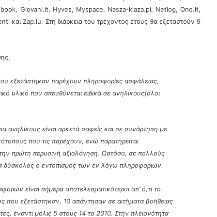
book, Giovani.it, Hyves, Myspace, Nasza-klaza.pl, Netlog, One.lt,
uenti και Zap.lu. Στη διάρκεια του τρέχοντος έτους θα εξεταστούν 9
ης,
 που εξετάστηκαν παρέχουν πληροφορίες ασφάλειας,
ικό υλικό που απευθύνεται ειδικά σε ανηλίκους(όλοι
ια ανηλίκους είναι αρκετά σαφείς και σε συνάρτηση με
στότοπους που τις παρέχουν, ενώ παρατηρείται
 την πρώτη περυσινή αξιολόγηση. Ωστόσο, σε πολλούς
α δύσκολος ο εντοπισμός των εν λόγω πληροφοριών.
φορών είναι σήμερα αποτελεσματικότεροι απ’ ό,τι το
υς που εξετάστηκαν, 10 απάντησαν σε αιτήματα βοήθειας
ς, έναντι μόλις 5 στους 14 το 2010. Στην πλειονότητα