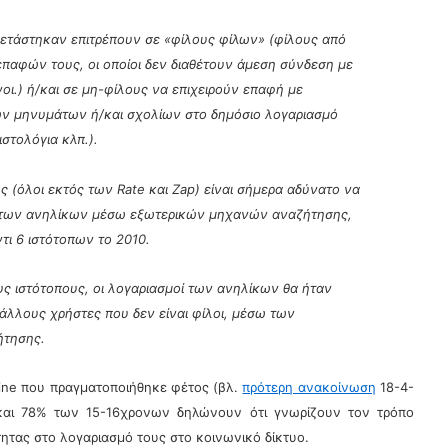
εξετάστηκαν επιτρέπουν σε «φίλους φίλων» (φίλους από
παφών τους, οι οποίοι δεν διαθέτουν άμεση σύνδεση με
νοι.) ή/και σε μη-φίλους να επιχειρούν επαφή με
ν μηνυμάτων ή/και σχολίων στο δημόσιο λογαριασμό
ιστολόγια κλπ.).
ς (όλοι εκτός των Rate και Zap) είναι σήμερα αδύνατο να
ί των ανηλίκων μέσω εξωτερικών μηχανών αναζήτησης,
τι 6 ιστότοπων το 2010.
ς ιστότοπους, οι λογαριασμοί των ανηλίκων θα ήταν
άλλους χρήστες που δεν είναι φίλοι, μέσω των
ήτησης.
ine που πραγματοποιήθηκε φέτος (βλ.
πρότερη ανακοίνωση
18-4-
και 78% των 15-16χρονων δηλώνουν ότι γνωρίζουν τον τρόπο
ητας στο λογαριασμό τους στο κοινωνικό δίκτυο.