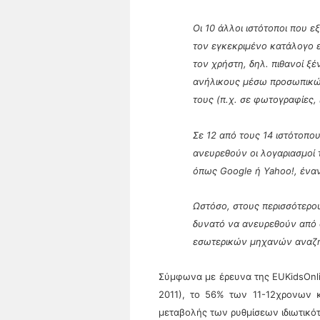
Οι 10 άλλοι ιστότοποι που 
τον εγκεκριμένο κατάλογο ε
τον χρήστη, δηλ. πιθανοί ξέ
ανήλικους μέσω προσωπικώ
τους (π.χ. σε φωτογραφίες, 
Σε 12 από τους 14 ιστότοπου
ανευρεθούν οι λογαριασμο
όπως Google ή Yahoo!, έναν
Ωστόσο, στους περισσότερου
δυνατό να ανευρεθούν από 
εσωτερικών μηχανών αναζ
Σύμφωνα με έρευνα της EUKidsOnl
2011), το 56% των 11-12χρονων 
μεταβολής των ρυθμίσεων ιδιωτικότ