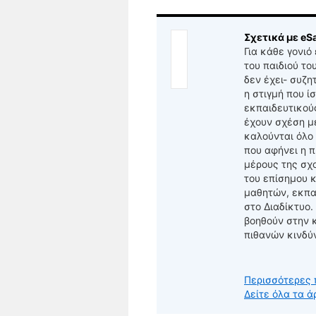
Σχετικά με eSa
Για κάθε γονιό
του παιδιού το
δεν έχει- συζη
η στιγμή που ί
εκπαιδευτικού
έχουν σχέση μ
καλούνται όλο
που αφήνει η π
μέρους της σχ
του επίσημου κ
μαθητών, εκπα
στο Διαδίκτυο.
βοηθούν στην 
πιθανών κινδύ
Περισσότερες 
Δείτε όλα τα ά