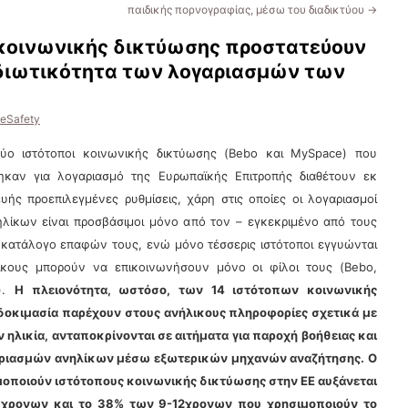
παιδικής πορνογραφίας, μέσω του διαδικτύου
→
 κοινωνικής δικτύωσης προστατεύουν
ιδιωτικότητα των λογαριασμών των
eSafety
ύο ιστότοποι κοινωνικής δικτύωσης (Bebo και MySpace) που
ηκαν για λογαριασμό της Ευρωπαϊκής Επιτροπής διαθέτουν εκ
υής προεπιλεγμένες ρυθμίσεις, χάρη στις οποίες οι λογαριασμοί
λίκων είναι προσβάσιμοι μόνο από τον – εγκεκριμένο από τους
– κατάλογο επαφών τους, ενώ μόνο τέσσερις ιστότοποι εγγυώνται
ικους μπορούν να επικοινωνήσουν μόνο οι φίλοι τους (Bebo,
Z).
Η πλειονότητα, ωστόσο, των 14 ιστότοπων κοινωνικής
οκιμασία παρέχουν στους ανήλικους πληροφορίες σχετικά με
 ηλικία, ανταποκρίνονται σε αιτήματα για παροχή βοήθειας και
αριασμών ανηλίκων μέσω εξωτερικών μηχανών αναζήτησης. O
οποιούν ιστότοπους κοινωνικής δικτύωσης στην ΕΕ αυξάνεται
16χρονων και το 38% των 9-12χρονων που χρησιμοποιούν το