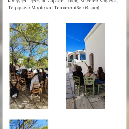
καθηγητές ήταν οι: Σορώκος Νίκος, Μήτσιου Χρήστος,
Τσιριμώνα Μαρία και Τσανακτσίδου Θωμαή.