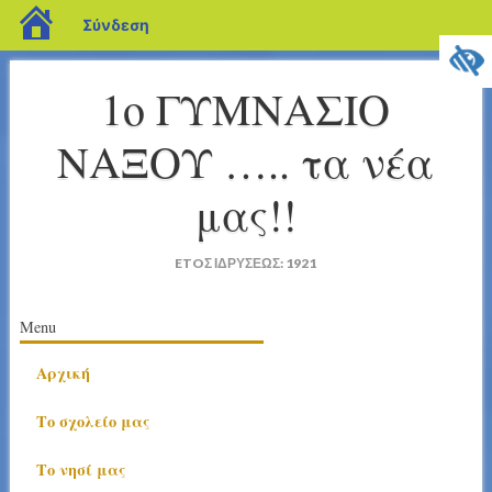
blogs.sch.gr
Σύνδεση
1ο ΓΥΜΝΑΣΙΟ
ΝΑΞΟΥ ….. τα νέα
μας!!
ETOΣ ΙΔΡΥΣΕΩΣ: 1921
Κύριο μενού
Μετάβαση
Menu
σε
Αρχική
περιεχόμενο
Το σχολείο μας
Το νησί μας