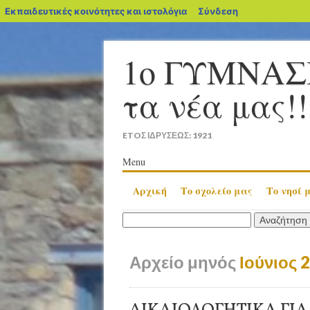
blogs.sch.gr
Εκπαιδευτικές κοινότητες και ιστολόγια
Σύνδεση
1ο ΓΥΜΝΑΣ
τα νέα μας!!
ETOΣ ΙΔΡΥΣΕΩΣ: 1921
Κύριο μενού
Μετάβαση
Menu
σε
Αρχική
Το σχολείο μας
Το νησί 
περιεχόμενο
Αναζήτηση
για:
Αρχείο μηνός
Ιούνιος 