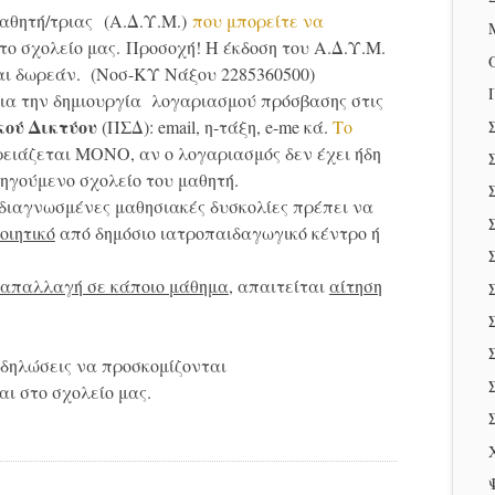
αθητή/τριας (Α.Δ.Υ.Μ.)
που μπορείτε να
το σχολείο μας. Προσοχή! Η έκδοση του Α.Δ.Υ.Μ.
ται δωρεάν. (Νοσ-ΚΥ Νάξου 2285360500)
ια την δημιουργία λογαριασμού πρόσβασης στις
κού Δικτύου
(ΠΣΔ): email, η-τάξη, e-me κά.
Το
ειάζεται ΜΟΝΟ, αν ο λογαριασμός δεν έχει ήδη
οηγούμενο σχολείο του μαθητή.
 διαγνωσμένες μαθησιακές δυσκολίες πρέπει να
οιητικό
από δημόσιο ιατροπαιδαγωγικό κέντρο ή
απαλλαγή σε κάποιο μάθημα
, απαιτείται
αίτηση
 δηλώσεις να προσκομίζονται
ι στο σχολείο μας.