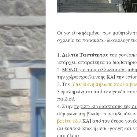
Οι γονείς-κηδεμόνες των μαθητών τ
σχολείο τα παρακάτω δικαιολογητικ
Δελτίο Ταυτότητας
1.
του γονέα/κ
υπάρχει, απαραίτητα το διαβατήριο
2.
ΜΟΝΟ για τους αλλοδαπούς μαθη
την χώρα προέλευσης
ΚΑΙ την επίσ
3. Την
Υπεύθυνη Δήλωση που θα βρε
Συμπληρώνεται από τον γονέα που θ
παιδιού.
4. Στην
περίπτωση διάσπασης της συ
σύμφωνο συμβίωσης των κηδεμόνων
βρείτε εδώ
ΚΑΙ από τον έτερο γονέα/
(αυτοπροσώπως ή μέσω gov.gr) και 
επιμέλεια.