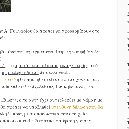
ης Α΄ Γυμνασίου θα πρέπει να προσκομίσουν στο
ά :
ηδεμόνα που πραγματοποιεί την εγγραφή (αν δεν
).
τές
, το
πρωτότυπο πιστοποιητικό
γέννησης
από
ημη μετάφρασή του
στα ελληνικά .
ίτε εδώ
ή θα προμηθευτείτε από το σχολείο μας.
α δηλωθεί στο σχολείο ως 1 ος κηδεμόνας του
μβίωσης
, είτε αυτή έχει συντελεσθεί με γάμο ή με
 θα πρέπει να υποβληθεί
υπεύθυνη δήλωση
που θα
κηδεμόνα, με τα προσωπικά του στοιχεία
να προσκομιστεί
η δικαστική απόφαση
για την