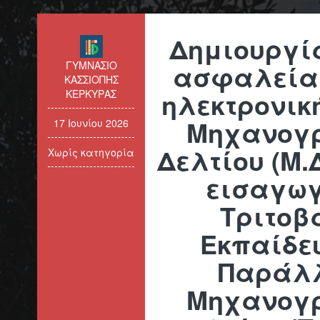
Δημιουργί
ΓΥΜΝΑΣΙΟ
ασφαλείας
ΚΑΣΣΙΟΠΗΣ
ηλεκτρονικ
ΚΕΡΚΥΡΑΣ
Μηχανογ
17 Ιουνίου 2026
Δελτίου (Μ.
Χωρίς κατηγορία
εισαγωγ
Τριτοβ
Εκπαίδε
Παράλ
Μηχανογ