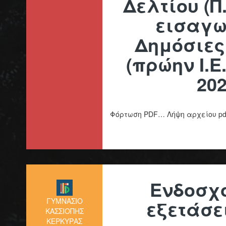
Δελτίου (Π
εισαγω
Δημόσιες 
(πρώην Ι.Ε
20
Φόρτωση PDF… Λήψη αρχείου pd
Ενδοσχ
ΓΥΜΝΑΣΙΟ
εξετάσε
ΚΑΣΣΙΟΠΗΣ
ΚΕΡΚΥΡΑΣ