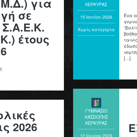
.Μ.Δ.) για
ΚΕΡΚΥΡΑΣ
γή σε
Ένα α
15 Ιουνίου 2026
γυμνα
Σ.Α.Ε.Κ.
“βαλί
Χωρίς κατηγορία
βοήθη
.Κ.) έτους
ταινί
26
έδωσα
νομίσ
[…]
f.
ολικές
ΓΥΜΝΑΣΙΟ
ΚΑΣΣΙΟΠΗΣ
ις 2026
Ε
ΚΕΡΚΥΡΑΣ
12 Ιουνίου 2026