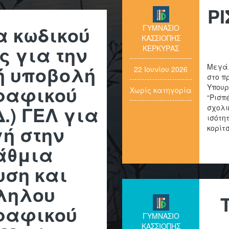
Ρ
α κωδικού
ΓΥΜΝΑΣΙΟ
ΚΑΣΣΙΟΠΗΣ
 για την
ΚΕΡΚΥΡΑΣ
ή υποβολή
Μεγάλ
22 Ιουνίου 2026
στο π
ραφικού
Υπουρ
Χωρίς κατηγορία
“Ρισπ
Δ.) ΓΕΛ για
σχολι
ισότη
ή στην
κορίτ
άθμια
υση και
ληλου
ραφικού
ΓΥΜΝΑΣΙΟ
ΚΑΣΣΙΟΠΗΣ