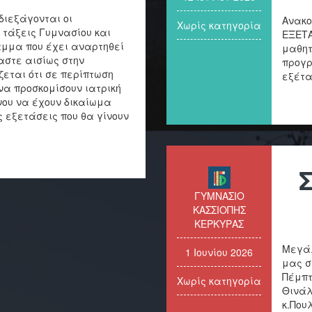
διεξάγονται οι
Ανακο
Χωρίς κατηγορία
 τάξεις Γυμνασίου και
ΕΞΕΤΑ
αμμα που έχει αναρτηθεί
μαθητ
αστε αισίως στην
προγρ
εται ότι σε περίπτωση
εξέτα
να προσκομίσουν ιατρική
νου να έχουν δικαίωμα
 εξετάσεις που θα γίνουν
ΓΥΜΝΑΣΙΟ
ΚΑΣΣΙΟΠΗΣ
ΚΕΡΚΥΡΑΣ
Μεγάλ
1 Ιουνίου 2026
μας σ
Πέμπτ
Χωρίς κατηγορία
Θινάλ
κ.Που