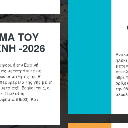
ΑΜΑ ΤΟΥ
ΝΗ -2026
Ανακο
ηλεκτ
αφορμή την Εαρινή
μετεγ
 μας μετατράπηκε σε
αποκλ
υ οι μαθητές της Β’
https
περιφέρεια της γης με τη
ορίζε
ετρίας!!! Βοηθοί τους, οι
την 0
 κ. Πουλιάση
ολοκλ
υφημία (ΠΕ03). Και