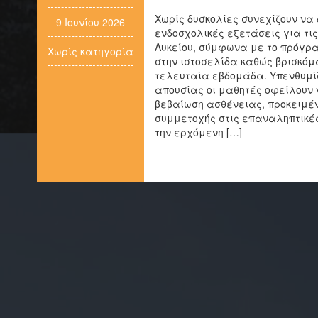
Χωρίς δυσκολίες συνεχίζουν να 
9 Ιουνίου 2026
ενδοσχολικές εξετάσεις για τις
Λυκείου, σύμφωνα με το πρόγρ
Χωρίς κατηγορία
στην ιστοσελίδα καθώς βρισκόμ
τελευταία εβδομάδα. Υπενθυμίζ
απουσίας οι μαθητές οφείλουν 
βεβαίωση ασθένειας, προκειμέ
συμμετοχής στις επαναληπτικές
την ερχόμενη […]