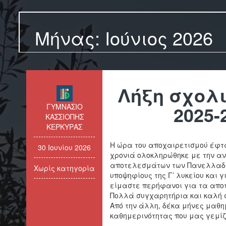
Μήνας:
Ιούνιος 2026
Λήξη σχολι
ΓΥΜΝΑΣΙΟ
2025-
ΚΑΣΣΙΟΠΗΣ
ΚΕΡΚΥΡΑΣ
Η ώρα του αποχαιρετισμού έφτα
30 Ιουνίου 2026
χρονιά ολοκληρώθηκε με την α
αποτελεσμάτων των Πανελλαδι
Χωρίς κατηγορία
υποψηφίους της Γ’ λυκείου και 
είμαστε περήφανοι για τα απο
Πολλά συγχαρητήρια και καλή σ
Από την άλλη, δέκα μήνες μαθη
καθημερινότητας που μας γεμίζ