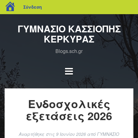
blogs.sch.gr
Σύνδεση
Μετάβαση
σε
ΓΥΜΝΑΣΙΟ ΚΑΣΣΙΟΠΗΣ
περιεχόμενο
ΚΕΡΚΥΡΑΣ
Blogs.sch.gr
Ενδοσχολικές
εξετάσεις 2026
Αναρτήθηκε στις
9 Ιουνίου 2026
από
ΓΥΜΝΑΣΙΟ