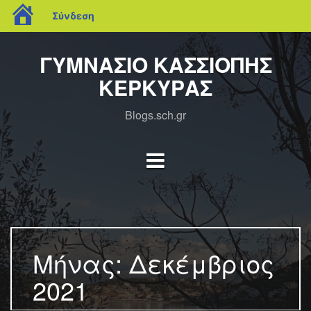
blogs.sch.gr
Σύνδεση
Μετάβαση
σε
ΓΥΜΝΑΣΙΟ ΚΑΣΣΙΟΠΗΣ
περιεχόμενο
ΚΕΡΚΥΡΑΣ
Blogs.sch.gr
Μήνας:
Δεκέμβριος
2021