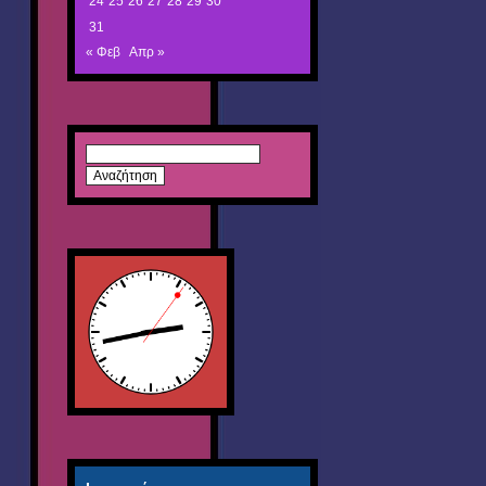
24
25
26
27
28
29
30
31
« Φεβ
Απρ »
Αναζήτηση
για: