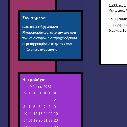
Σάββατο, 1
Κάτω από:
Σαν σήμερα
Το Γυμνάσι
επιμορφωτι
8/8/1841:
Ρήξη Όθωνα 
διάρκεια 1
Μαυροκορδάτου, από την άρνηση
των ανακτόρων να προχωρήσουν
οι μεταρρυθμίσεις στην Ελλάδα.
-
Σχετικές αναρτήσεις
Ημερολόγιο
Μάρτιος 2025
Δ
Τ
Τ
Π
Π
Σ
Κ
1
2
3
4
5
6
7
8
9
10
11
12
13
14
15
16
17
18
19
20
21
22
23