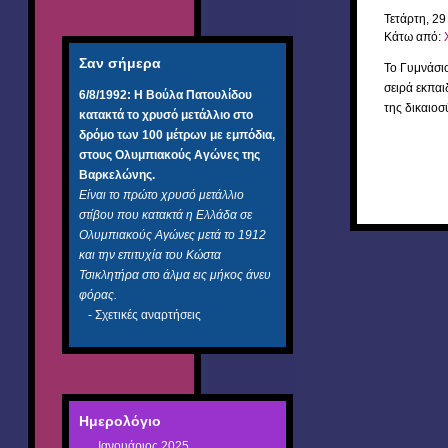
Τετάρτη, 29
Κάτω από:
Σαν σήμερα
Το Γυμνάσι
σειρά εκπαι
6/8/1992:
Η Βούλα Πατουλίδου
της δικαιο
κατακτά το χρυσό μετάλλιο στο
δρόμο των 100 μέτρων με εμπόδια,
στους Ολυμπιακούς Αγώνες της
Βαρκελώνης.
Είναι το πρώτο χρυσό μετάλλιο
στίβου που κατακτά η Ελλάδα σε
Ολυμπιακούς Αγώνες μετά το 1912
και την επιτυχία του Κώστα
Τσικλητήρα στο άλμα εις μήκος άνευ
φόρας.
-
Σχετικές αναρτήσεις
Ημερολόγιο
Ιανουάριος 2025