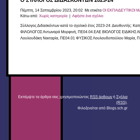
Ο ΣΥΛΛΟΓΟΣ ΔΙΔΑΣΚΟΝΤΩΝ 2023-24
Πέμπτη, 14 Σεπτεμβρίου 2023, 20:02 Με ετικέτα
ΟΙ ΕΚΠΑΙΔΕΥΤΙΚΟΙ Μ
Κάτω από:
Χωρίς κατηγορία
|
Αφήστε ένα σχόλιο
Σύλλογος Διδασκόντων κατά το σχολικό έτος 2023-24: Διευθυντή
ΦΙΛΟΛΟΓΟΣ Αντωναρά Μορφινή, ΠΕ04.04.ΕΑΕ ΒΙΟΛΟΓΟΣ ΕΙΔΙΚΗΣ Α
Λουλουδάκη Νεκταρία, ΠΕ04.01 ΦΥΣΙΚΟΣ Λουλουδοπούλου Μαρία, 
Εκπέμψτε τα άρθρα σας χρησιμοποιώντας
RSS άρθρων
ή
Σχόλια
(RSS)
.
Φιλοξενείται από
Blogs.sch.gr