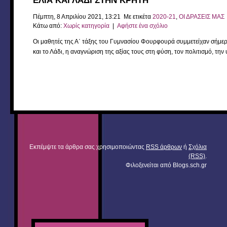
ΕΛΙΑ ΚΑΙ ΛΑΔΙ ΣΤΗΝ ΚΡΗΤΗ
Πέμπτη, 8 Απριλίου 2021, 13:21 Με ετικέτα
2020-21
,
ΟΙ ΔΡΑΣΕΙΣ ΜΑΣ
Κάτω από:
Χωρίς κατηγορία
|
Αφήστε ένα σχόλιο
Οι μαθητές της Α΄ τάξης του Γυμνασίου Φουρφουρά συμμετείχαν σήμερα
και το Λάδι, η αναγνώριση της αξίας τους στη φύση, τον πολιτισμό, τη
Εκπέμψτε τα άρθρα σας χρησιμοποιώντας
RSS άρθρων
ή
Σχόλια
(RSS)
.
Φιλοξενείται από
Blogs.sch.gr