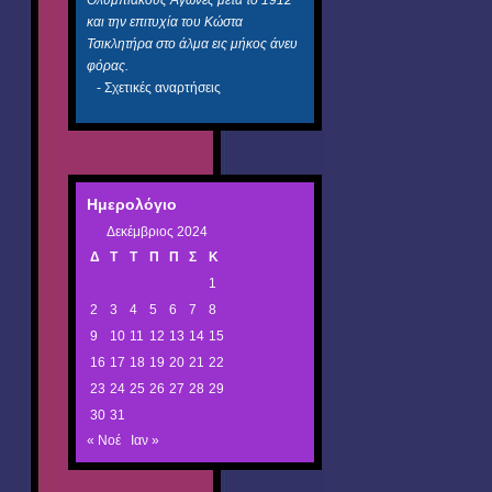
και την επιτυχία του Κώστα
Τσικλητήρα στο άλμα εις μήκος άνευ
φόρας.
-
Σχετικές αναρτήσεις
Ημερολόγιο
Δεκέμβριος 2024
Δ
Τ
Τ
Π
Π
Σ
Κ
1
2
3
4
5
6
7
8
9
10
11
12
13
14
15
16
17
18
19
20
21
22
23
24
25
26
27
28
29
30
31
« Νοέ
Ιαν »