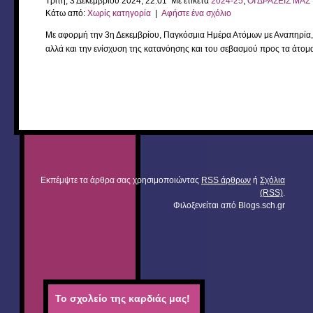
Τρίτη, 3 Δεκεμβρίου 2024, 22:01 Με ετικέτα
2024-25
,
ΟΙ ΔΡΑΣΕΙΣ ΜΑΣ
Κάτω από:
Χωρίς κατηγορία
|
Αφήστε ένα σχόλιο
Με αφορμή την 3η Δεκεμβρίου, Παγκόσμια Ημέρα Ατόμων με Αναπηρία, 
αλλά και την ενίσχυση της κατανόησης και του σεβασμού προς τα άτομ
Εκπέμψτε τα άρθρα σας χρησιμοποιώντας
RSS άρθρων
ή
Σχόλια
(RSS)
.
Φιλοξενείται από
Blogs.sch.gr
Το σχολείο της καρδιάς μας!