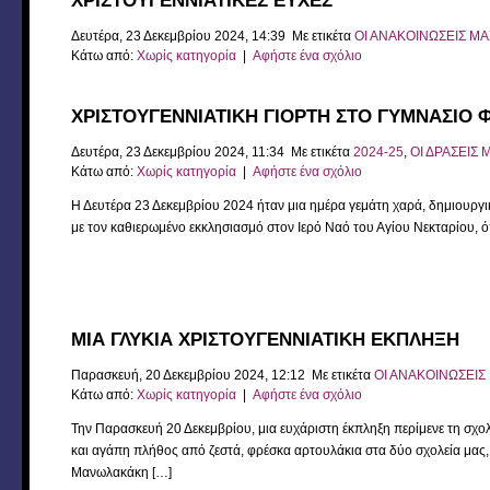
ΧΡΙΣΤΟΥΓΕΝΝΙΑΤΙΚΕΣ ΕΥΧΕΣ
Δευτέρα, 23 Δεκεμβρίου 2024, 14:39 Με ετικέτα
ΟΙ ΑΝΑΚΟΙΝΩΣΕΙΣ ΜΑ
Κάτω από:
Χωρίς κατηγορία
|
Αφήστε ένα σχόλιο
ΧΡΙΣΤΟΥΓΕΝΝΙΑΤΙΚΗ ΓΙΟΡΤΗ ΣΤΟ ΓΥΜΝΑΣΙΟ
Δευτέρα, 23 Δεκεμβρίου 2024, 11:34 Με ετικέτα
2024-25
,
ΟΙ ΔΡΑΣΕΙΣ 
Κάτω από:
Χωρίς κατηγορία
|
Αφήστε ένα σχόλιο
Η Δευτέρα 23 Δεκεμβρίου 2024 ήταν μια ημέρα γεμάτη χαρά, δημιουργι
με τον καθιερωμένο εκκλησιασμό στον Ιερό Ναό του Αγίου Νεκταρίου, ό
ΜΙΑ ΓΛΥΚΙΑ ΧΡΙΣΤΟΥΓΕΝΝΙΑΤΙΚΗ ΕΚΠΛΗΞΗ
Παρασκευή, 20 Δεκεμβρίου 2024, 12:12 Με ετικέτα
ΟΙ ΑΝΑΚΟΙΝΩΣΕΙΣ
Κάτω από:
Χωρίς κατηγορία
|
Αφήστε ένα σχόλιο
Την Παρασκευή 20 Δεκεμβρίου, μια ευχάριστη έκπληξη περίμενε τη σ
και αγάπη πλήθος από ζεστά, φρέσκα αρτουλάκια στα δύο σχολεία μας,
Μανωλακάκη […]