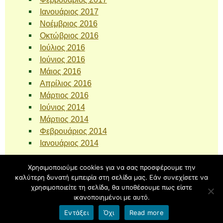
Ιανουάριος 2017
Νοέμβριος 2016
Οκτώβριος 2016
Ιούλιος 2016
Ιούνιος 2016
Μάιος 2016
Απρίλιος 2016
Μάρτιος 2016
Ιούνιος 2014
Μάρτιος 2014
Φεβρουάριος 2014
Ιανουάριος 2014
Χρησιμοποιούμε cookies για να σας προσφέρουμε την
καλύτερη δυνατή εμπειρία στη σελίδα μας. Εάν συνεχίσετε να
Υπερήφανα λειτουργεί με
blogs.sch.gr
| Θέμα Tender Spring
χρησιμοποιείτε τη σελίδα, θα υποθέσουμε πως είστε
από
Ying Zhang
.
ικανοποιημένοι με αυτό.
Back to top
Εντάξει
Όχι
Read more
Όροι χρήσης blogs.sch.gr
|
Δήλωση προσβασιμότητας