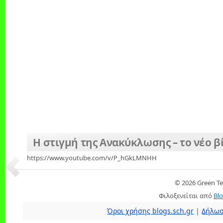
Η στιγμή της Ανακύκλωσης – το νέο β
https://www.youtube.com/v/P_hGkLMNHH
© 2026 Green T
Φιλοξενείται από
Blo
Όροι χρήσης blogs.sch.gr
|
Δήλωσ