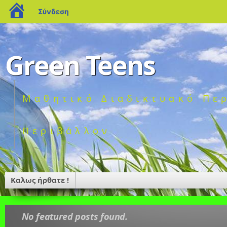
blogs.sch.gr
Σύνδεση
Green Teens
Μαθητικό Διαδικτυακό Περ
Περιβάλλον
Καλως ήρθατε !
No featured posts found.