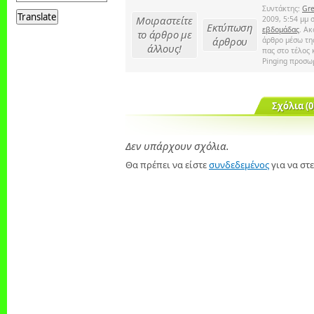
a
Συντάκτης:
Gre
Translate
language
Μοιραστείτε
2009, 5:54 μμ 
Εκτύπωση
εβδομάδας
. Α
to
το άρθρο με
άρθρου
άρθρο μέσω τη
translate
άλλους!
πας στο τέλος 
this
Pinging προσωρ
page
Σχόλια (0
Δεν υπάρχουν σχόλια.
Θα πρέπει να είστε
συνδεδεμένος
για να στε