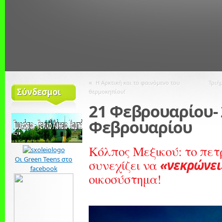
«
Η Αρκτική και το φαινόμενο του
Τριή
Σύνδεσμοι
θερμοκηπίου!
21 Φεβρουαρίου- 
Φεβρουαρίου
Κόλπος Μεξικού: το πετ
Οι Green Teens στο
«νεκρώνει
συνεχίζει να
facebook
οικοσύστημα!