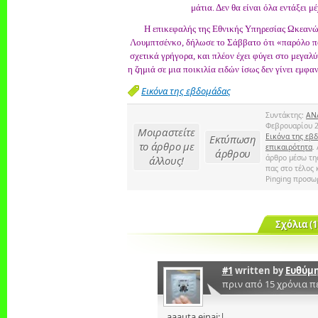
μάτια. Δεν θα είναι όλα εντάξει μ
Η επικεφαλής της Εθνικής Υπηρεσίας Ωκεανώ
Λουμπτσένκο, δήλωσε το Σάββατο ότι «παρόλο π
σχετικά γρήγορα, και πλέον έχει φύγει στο μεγαλύ
η ζημιά σε μια ποικιλία ειδών ίσως δεν γίνει εμφ
Εικόνα της εβδομάδας
Συντάκτης:
ΑΝ
Φεβρουαρίου 2
Μοιραστείτε
Εικόνα της εβ
Εκτύπωση
το άρθρο με
επικαιρότητα
.
άρθρου
άρθρο μέσω τη
άλλους!
πας στο τέλος 
Pinging προσωρ
Σχόλια (1
#1
written by
Ευθύμη
πριν από 15 χρόνια 
aaauta einai:|