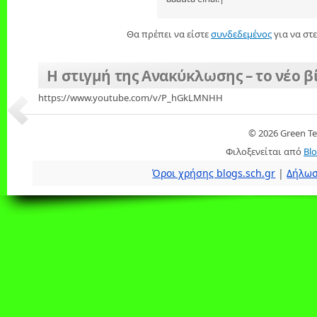
Θα πρέπει να είστε
συνδεδεμένος
για να στε
Η στιγμή της Ανακύκλωσης – το νέο β
https://www.youtube.com/v/P_hGkLMNHH
© 2026 Green T
Φιλοξενείται από
Blo
Όροι χρήσης blogs.sch.gr
|
Δήλωσ