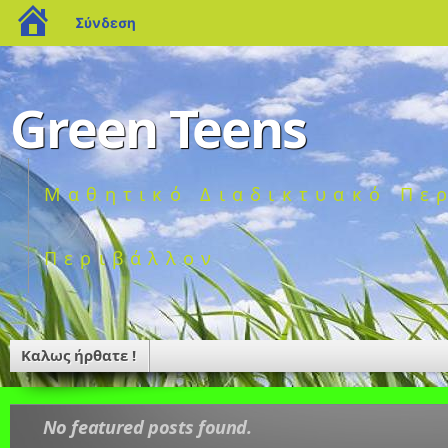
blogs.sch.gr
Σύνδεση
Green Teens
Μαθητικό Διαδικτυακό Περ
Περιβάλλον
Καλως ήρθατε !
No featured posts found.