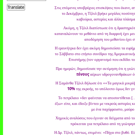
a
Translate
Στις επόμενες υποβρύχιες επισκέψεις που έκανε, απ
language
το Δεκέμβριο, η Τζόιλ βρήκε μεγάλες ποσότητ
to
καβούρια, αστερίες και άλλα πλάσμα
translate
this
Ακόμη, η Τζόιλ διαπίστωσε ότι η δραστηριό
page
καταναλώνουν το μεθάνιο από τη διαρροή έχει μειω
αποδόμηση του μεθανίου έχει σ
Η ερευνήτρια δεν έχει ακόμη δημοσιεύσει τα ευρή
το Σάββατο στο ετήσιο συνέδριο της Αμερικανική
Επιστήμης (τον οργανισμό που εκδίδει το
Προ ημερών, δημοσίευσε την εκτίμηση ότι η γε
τόνους
αέριων υδρογονανθράκων όπ
Η Σαμάνθα Τζόιλ δήλωσε ότι ««Τα μαγικά μικρό
10%
της εκροής, το υπόλοιπο όμως δεν γν
Το πετρέλαιο «δεν φαίνεται να αποσυντίθεται [
έξω» είπε, και έδειξε βίντεο με νεκρούς αστερίες
με ένα παχύρρευστο, μαύρο
Χημικές αναλύσεις που έγιναν σε δείγματα από τ
πρόκειται για πετρέλαιο από τη γεώτρη
Η Δρ. Τζόιλ, πάντως, επιμένει: «Πήγα στο βυθό. Εί