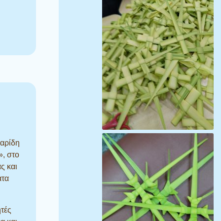
η
καρίδη
», στο
ς και
ατα
ητές