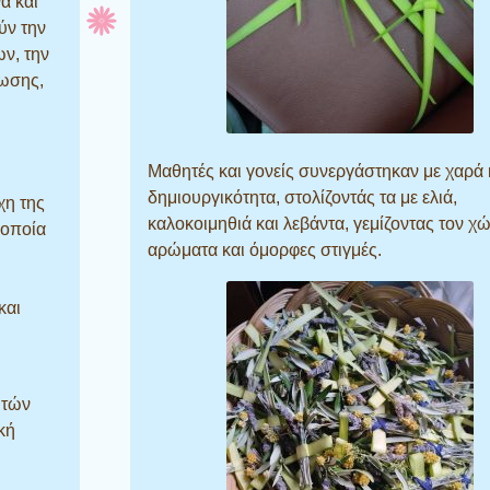
α και
ύν την
ν, την
ωσης,
Μαθητές και γονείς συνεργάστηκαν με χαρά 
δημιουργικότητα, στολίζοντάς τα με ελιά,
χη της
καλοκοιμηθιά και λεβάντα, γεμίζοντας τον χ
 οποία
αρώματα και όμορφες στιγμές.
και
ητών
κή