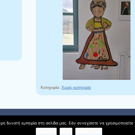
Κατηγορία:
Χωρίς κατηγορία
 από
Ying Zhang
η δυνατή εμπειρία στη σελίδα μας. Εάν συνεχίσετε να χρησιμοποιείτε 
Εντάξει
Όχι
Read more
Όροι χρήσης blogs.sch.gr
|
Δήλωση προσβασιμότητας