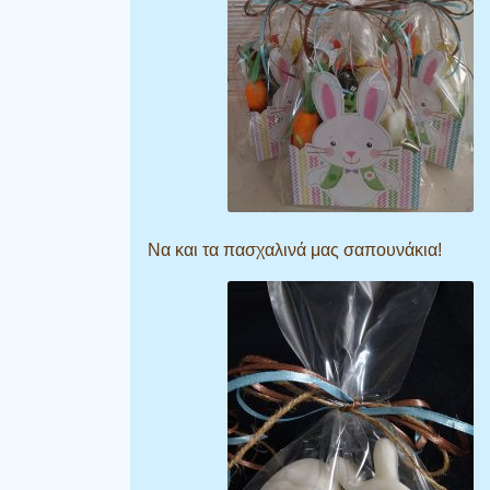
Να και τα πασχαλινά μας σαπουνάκια!