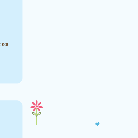
 και
ς