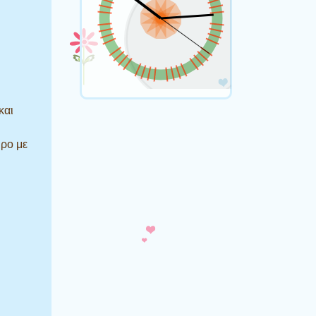
και
ώρο με