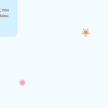
ς που
λείου