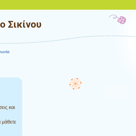
ο Σικίνου
νωνία
εις και
α μάθετε