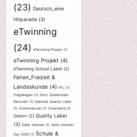
(23)
Deutsch_eine
Hitparade
(3)
eTwinning
(24)
eTwinning Project
(1)
eTwinning Projekt
(4)
eTwinning School Label
(2)
Ferien_Freizeit &
Landeskunde
(4)
FFL
(1)
Fragebogen
(1)
Grün: Gemeinsam
Recyceln
(1)
National Quality Label
(1)
Osterbräuche
(1)
Osterfeste
(1)
Quality Label
Ostern
(2)
(3)
Safer Internet
(1)
Safer Internet
Schule &
Day 2025
(1)