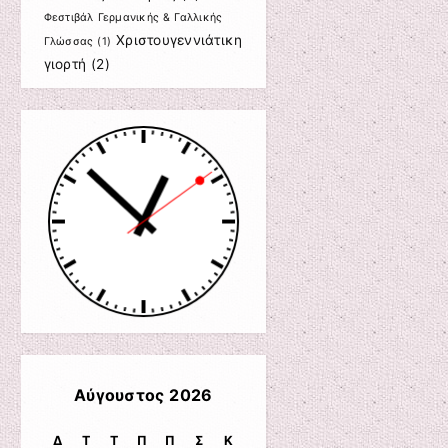
Φεστιβάλ Γερμανικής & Γαλλικής
Χριστουγεννιάτικη
Γλώσσας
(1)
γιορτή
(2)
Αύγουστος 2026
Δ
Τ
Τ
Π
Π
Σ
Κ