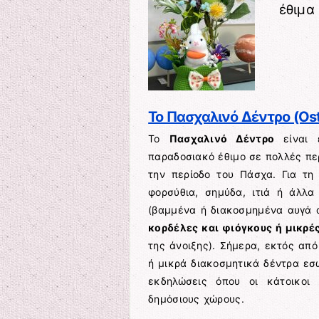
έθιμα
Το Πασχαλινό Δέντρο (Os
Το
Πασχαλινό Δέντρο
είναι έ
παραδοσιακό έθιμο σε πολλές πε
την περίοδο του Πάσχα. Για τη
φορσύθια, σημύδα, ιτιά ή άλλα
(βαμμένα ή διακοσμημένα αυγά α
κορδέλες και φιόγκους ή μικρέ
της άνοιξης). Σήμερα, εκτός από
ή μικρά διακοσμητικά δέντρα εσ
εκδηλώσεις όπου οι κάτοικοι
δημόσιους χώρους.