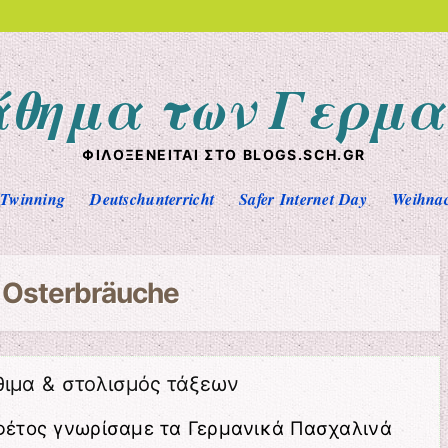
άθημα των Γερμα
ΦΙΛΟΞΕΝΕΊΤΑΙ ΣΤΟ BLOGS.SCH.GR
eTwinning
Deutschunterricht
Safer Internet Day
Weihna
α
Osterbräuche
ιμα & στολισμός τάξεων
φέτος γνωρίσαμε τα Γερμανικά Πασχαλινά