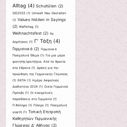
Alltag
(4)
Schultüten
(2)
SID2023
(1)
Umwelt Neu Gestalten
Values hidden in Sayings
(1)
(2)
Waffeltag
(1)
Weihnachtsfest
(2)
Αγ.
Γ' Τάξη
(4)
Δημήτριος
(1)
Γερμανικά
(2)
Γερμανικά
Πασχαλινά Έθιμα
(1)
Για μια μέρα
φοιτητής/φοιτήτρια. Από τα θρανία
στα έδρανα
(1)
Δράση για την
προώθηση της Γερμανικής Γλώσσας
(1)
ΕΚΠΑ
(1)
Ημέρα Ασφαλούς
Διαδικτύου 2024
(1)
Οικία Γερμανού
Πρέσβη
(1)
Οι πασχαλινές
παραδόσεις στη Γερμανία
(1)
Π.Φάληρο
(1)
Πάσχα
(1)
Πασχαλινή
Τοπική Επιτροπή
γιορτή
(1)
Καθηγητών Γερμανικής
Γλώσσας Δ' Αθήνας
(2)