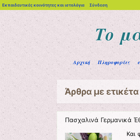
blogs.sch.gr
Εκπαιδευτικές κοινότητες και ιστολόγια
Σύνδεση
Το μ
Μενού
Μετάβαση στο περιεχόμενο
Αρχική
Πληροφορίες
Άρθρα με ετικέτ
Πασχαλινά Γερμανικά Έθ
Και 