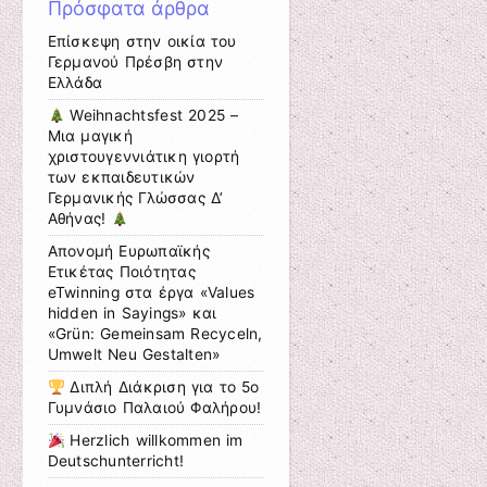
Πρόσφατα άρθρα
Επίσκεψη στην οικία του
Γερμανού Πρέσβη στην
Ελλάδα
Weihnachtsfest 2025 –
Μια μαγική
χριστουγεννιάτικη γιορτή
των εκπαιδευτικών
Γερμανικής Γλώσσας Δ’
Αθήνας!
Aπονομή Ευρωπαϊκής
Ετικέτας Ποιότητας
eTwinning στα έργα «Values
hidden in Sayings» και
«Grün: Gemeinsam Recyceln,
Umwelt Neu Gestalten»
Διπλή Διάκριση για το 5ο
Γυμνάσιο Παλαιού Φαλήρου!
Herzlich willkommen im
Deutschunterricht!