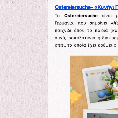
Ostereiersuche
– «Κυνήγι
Το
Ostereiersuche
είναι 
Γερμανία, που σημαίνει
«Κ
παιχνίδι όπου τα παιδιά (κ
αυγά, σοκολατένια ή διακοσ
σπίτι, τα οποία έχει κρύψει 