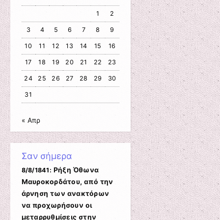
1
2
3
4
5
6
7
8
9
10
11
12
13
14
15
16
17
18
19
20
21
22
23
24
25
26
27
28
29
30
31
« Απρ
Σαν σήμερα
Ρήξη Όθωνα 
8/8/1841:
Μαυροκορδάτου, από την
άρνηση των ανακτόρων
να προχωρήσουν οι
μεταρρυθμίσεις στην