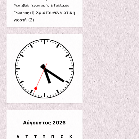
Φεστιβάλ Γερμανικής & Γαλλικής
Χριστουγεννιάτικη
Γλώσσας
(1)
γιορτή
(2)
Αύγουστος 2026
Δ
Τ
Τ
Π
Π
Σ
Κ