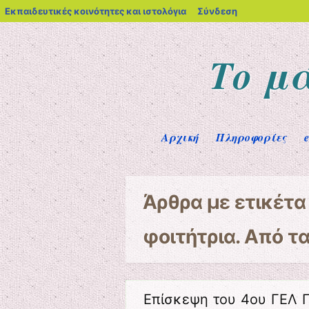
blogs.sch.gr
Εκπαιδευτικές κοινότητες και ιστολόγια
Σύνδεση
Το μ
Μενού
Μετάβαση στο περιεχόμενο
Αρχική
Πληροφορίες
Άρθρα με ετικέτ
φοιτήτρια. Από τ
Επίσκεψη του 4ου ΓΕΛ 