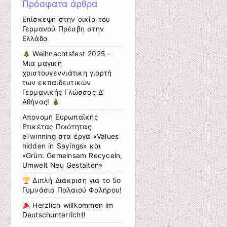
Πρόσφατα άρθρα
Επίσκεψη στην οικία του
Γερμανού Πρέσβη στην
Ελλάδα
Weihnachtsfest 2025 –
Μια μαγική
χριστουγεννιάτικη γιορτή
των εκπαιδευτικών
Γερμανικής Γλώσσας Δ’
Αθήνας!
Aπονομή Ευρωπαϊκής
Ετικέτας Ποιότητας
eTwinning στα έργα «Values
hidden in Sayings» και
«Grün: Gemeinsam Recyceln,
Umwelt Neu Gestalten»
Διπλή Διάκριση για το 5ο
Γυμνάσιο Παλαιού Φαλήρου!
Herzlich willkommen im
Deutschunterricht!