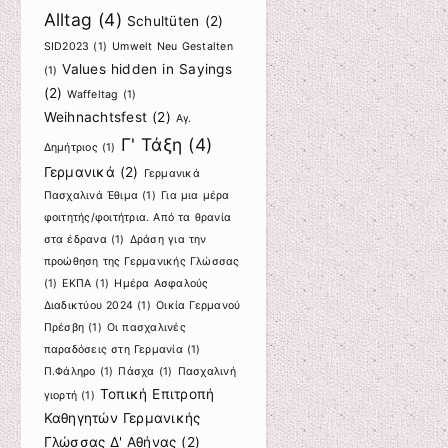
Alltag
(4)
Schultüten
(2)
SID2023
(1)
Umwelt Neu Gestalten
Values hidden in Sayings
(1)
(2)
Waffeltag
(1)
Weihnachtsfest
(2)
Αγ.
Γ' Τάξη
(4)
Δημήτριος
(1)
Γερμανικά
(2)
Γερμανικά
Πασχαλινά Έθιμα
(1)
Για μια μέρα
φοιτητής/φοιτήτρια. Από τα θρανία
στα έδρανα
(1)
Δράση για την
προώθηση της Γερμανικής Γλώσσας
(1)
ΕΚΠΑ
(1)
Ημέρα Ασφαλούς
Διαδικτύου 2024
(1)
Οικία Γερμανού
Πρέσβη
(1)
Οι πασχαλινές
παραδόσεις στη Γερμανία
(1)
Π.Φάληρο
(1)
Πάσχα
(1)
Πασχαλινή
Τοπική Επιτροπή
γιορτή
(1)
Καθηγητών Γερμανικής
Γλώσσας Δ' Αθήνας
(2)