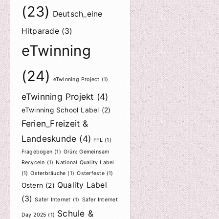
(23)
Deutsch_eine
Hitparade
(3)
eTwinning
(24)
eTwinning Project
(1)
eTwinning Projekt
(4)
eTwinning School Label
(2)
Ferien_Freizeit &
Landeskunde
(4)
FFL
(1)
Fragebogen
(1)
Grün: Gemeinsam
Recyceln
(1)
National Quality Label
(1)
Osterbräuche
(1)
Osterfeste
(1)
Quality Label
Ostern
(2)
(3)
Safer Internet
(1)
Safer Internet
Schule &
Day 2025
(1)