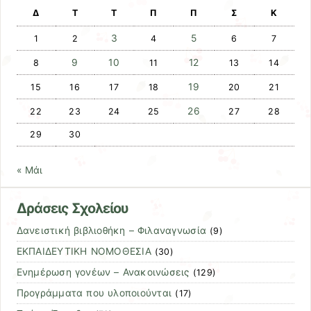
Δ
Τ
Τ
Π
Π
Σ
Κ
3
5
1
2
4
6
7
9
10
12
8
11
13
14
19
15
16
17
18
20
21
26
22
23
24
25
27
28
29
30
« Μάι
Δράσεις Σχολείου
Δανειστική βιβλιοθήκη – Φιλαναγνωσία
(9)
ΕΚΠΑΙΔΕΥΤΙΚΗ ΝΟΜΟΘΕΣΙΑ
(30)
Ενημέρωση γονέων – Ανακοινώσεις
(129)
Προγράμματα που υλοποιούνται
(17)