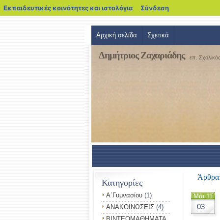
blogs.sch.gr
Εκπαιδευτικές κοινότητες και ιστολόγια
Σύνδεση
Αρχική σελίδα
Σχετικά
Δημήτριος Ζαχαριάδης
επ. Σχολικό
Άρθρα:
Κατηγορίες
Α΄Γυμνασίου
(1)
Μάι 11
03
ΑΝΑΚΟΙΝΩΣΕΙΣ
(4)
ΒΙΝΤΕΟΜΑΘΗΜΑΤΑ