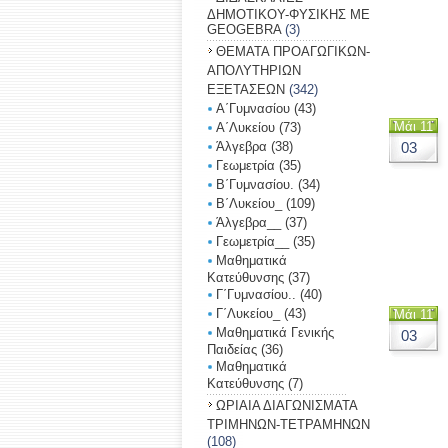
ΔΗΜΟΤΙΚΟΥ-ΦΥΣΙΚΗΣ ΜΕ
GEOGEBRA
(3)
ΘΕΜΑΤΑ ΠΡΟΑΓΩΓΙΚΩΝ-
ΑΠΟΛΥΤΗΡΙΩΝ
ΕΞΕΤΑΣΕΩΝ
(342)
Α΄Γυμνασίου
(43)
Μάι 11
Α΄Λυκείου
(73)
Άλγεβρα
(38)
03
Γεωμετρία
(35)
Β΄Γυμνασίου.
(34)
Β΄Λυκείου_
(109)
Άλγεβρα__
(37)
Γεωμετρία__
(35)
Μαθηματικά
Κατεύθυνσης
(37)
Γ΄Γυμνασίου..
(40)
Γ΄Λυκείoυ_
(43)
Μάι 11
Μαθηματικά Γενικής
03
Παιδείας
(36)
Μαθηματικά
Κατεύθυνσης
(7)
ΩΡΙΑΙΑ ΔΙΑΓΩΝΙΣΜΑΤΑ
ΤΡΙΜΗΝΩΝ-ΤΕΤΡΑΜΗΝΩΝ
(108)