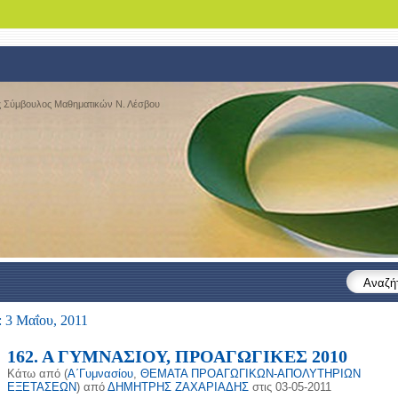
ς Σύμβουλος Μαθηματικών Ν. Λέσβου
Αναζή
 3 Μαΐου, 2011
162. Α ΓΥΜΝΑΣΙΟΥ, ΠΡΟΑΓΩΓΙΚΕΣ 2010
Κάτω από (
Α΄Γυμνασίου
,
ΘΕΜΑΤΑ ΠΡΟΑΓΩΓΙΚΩΝ-ΑΠΟΛΥΤΗΡΙΩΝ
ΕΞΕΤΑΣΕΩΝ
) από
ΔΗΜΗΤΡΗΣ ΖΑΧΑΡΙΑΔΗΣ
στις 03-05-2011