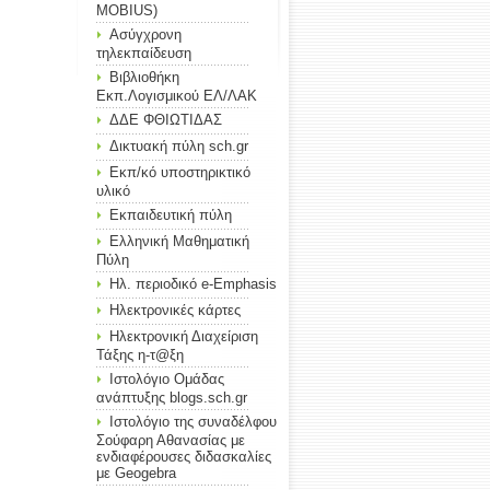
MOBIUS)
Ασύγχρονη
τηλεκπαίδευση
Βιβλιοθήκη
Εκπ.Λογισμικού ΕΛ/ΛΑΚ
ΔΔΕ ΦΘΙΩΤΙΔΑΣ
Δικτυακή πύλη sch.gr
Εκπ/κό υποστηρικτικό
υλικό
Εκπαιδευτική πύλη
Ελληνική Μαθηματική
Πύλη
Ηλ. περιοδικό e-Emphasis
Ηλεκτρονικές κάρτες
Ηλεκτρονική Διαχείριση
Τάξης η-τ@ξη
Ιστολόγιο Ομάδας
ανάπτυξης blogs.sch.gr
Ιστολόγιο της συναδέλφου
Σούφαρη Αθανασίας με
ενδιαφέρουσες διδασκαλίες
με Geogebra