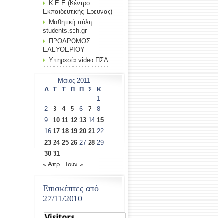
Κ.Ε.Ε (Κέντρο
Εκπαιδευτικής Έρευνας)
Μαθητική πύλη
students.sch.gr
ΠΡΟΔΡΟΜΟΣ
ΕΛΕΥΘΕΡΙΟΥ
Υπηρεσία video ΠΣΔ
Μάιος 2011
Δ
Τ
Τ
Π
Π
Σ
Κ
1
2
3
4
5
6
7
8
9
10
11
12
13
14
15
16
17
18
19
20
21
22
23
24
25
26
27
28
29
30
31
« Απρ
Ιούν »
Επισκέπτες από
27/11/2010