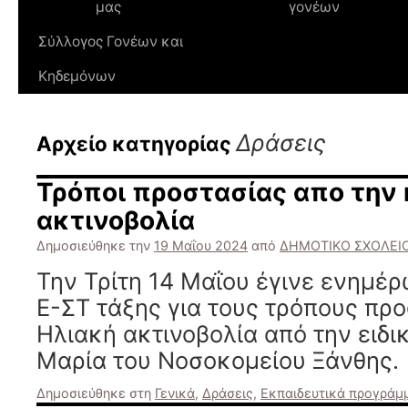
μας
γονέων
Σύλλογος Γονέων και
Κηδεμόνων
Δράσεις
Αρχείο κατηγορίας
Τρόποι προστασίας απο την 
ακτινοβολία
Δημοσιεύθηκε την
19 Μαΐου 2024
από
ΔΗΜΟΤΙΚΟ ΣΧΟΛΕΙ
Την Τρίτη 14 Μαΐου έγινε ενημέρ
Ε-ΣΤ τάξης για τους τρόπους πρ
Ηλιακή ακτινοβολία από την ειδι
Μαρία του Νοσοκομείου Ξάνθης.
Δημοσιεύθηκε στη
Γενικά
,
Δράσεις
,
Εκπαιδευτικά προγράμ